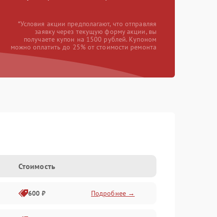
*Условия акции предполагают, что отправляя
заявку через текущую форму акции, вы
получаете купон на 1500 рублей. Купоном
можно оплатить до 25% от стоимости ремонта
Стоимость
600 ₽
Подробнее →