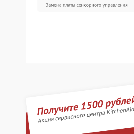
Замена платы сенсорного управления
Получите 1500 рубле
Акция сервисного центра KitchenAi