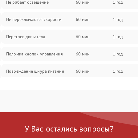
Не рабает освещение
60 мин
1 год
Не переключаются скорости
60 мин
1 год
Перегрев двигателя
60 мин
1 год
Поломка кнопок управления
60 мин
1 год
Повреждение шнура питания
60 мин
1 год
Выбивает автомат при включении
60 мин
1 год
Не ключается вытяжка
60 мин
1 год
Неисправность пускового
60 мин
1 год
У Вас остались вопросы?
конденсатора