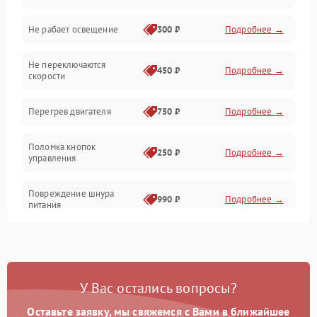
Не рабает освещение
300 ₽
Подробнее →
Механические повреждения
Не переключаются
Электроника
450 ₽
Подробнее →
скорости
Электрика/Механические
Перегрев двигателя
750 ₽
Подробнее →
Поломка кнопок
250 ₽
Подробнее →
управления
Повреждение шнура
990 ₽
Подробнее →
питания
Выбивает автомат при
550 ₽
Подробнее →
включении
У Вас остались вопросы?
Не ключается вытяжка
550 ₽
Подробнее →
Оставьте заявку, мы свяжемся с Вами в ближайшее