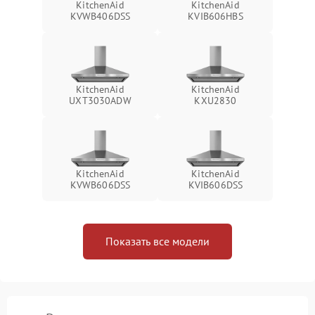
KitchenAid
KitchenAid
KVWB406DSS
KVIB606HBS
KitchenAid
KitchenAid
UXT3030ADW
KXU2830
KitchenAid
KitchenAid
KVWB606DSS
KVIB606DSS
Показать все модели