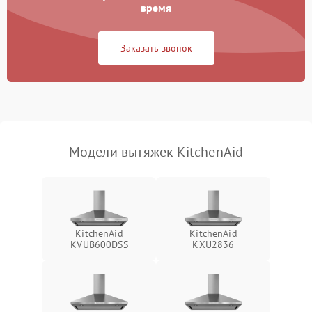
Неисправность пускового
время
1000 ₽
Подробнее →
конденсатора
Заказать звонок
Поломка реле
1000 ₽
Подробнее →
Модели вытяжек KitchenAid
KitchenAid
KitchenAid
KVUB600DSS
KXU2836