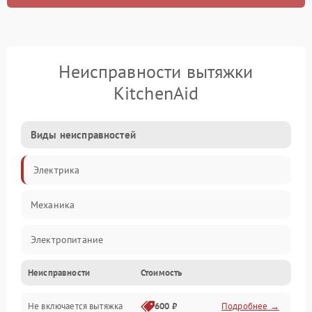
Неисправности вытяжки
KitchenAid
Виды неисправностей
Электрика
Механика
Электропитание
Неисправности
Стоимость
Вентиляция
Не включается вытяжка
600 ₽
Подробнее →
Освещение