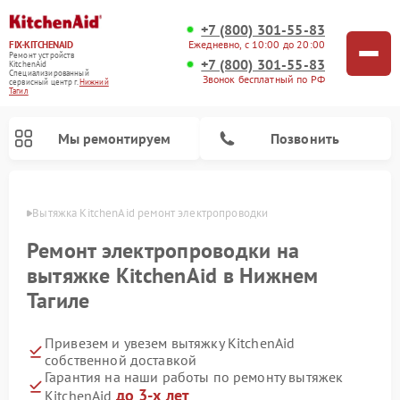
+7 (800) 301-55-83
Ежедневно, с 10:00 до 20:00
FIX-KITCHENAID
Ремонт устройств
+7 (800) 301-55-83
KitchenAid
Специализированный
Звонок бесплатный по РФ
cервисный центр г.
Нижний
Тагил
Мы ремонтируем
Позвонить
агиле
Вытяжка KitchenAid ремонт электропроводки
Ремонт электропроводки на
вытяжке KitchenAid в Нижнем
Тагиле
Привезем и увезем вытяжку KitchenAid
собственной доставкой
Гарантия на наши работы по ремонту вытяжек
Ремонт холодильников KitchenAid
Ремонт варочных панелей KitchenAid
Ремонт стиральных машин KitchenAid
Ремонт посудомоечных машин KitchenAid
Ремонт духовых шкафов KitchenAid
Ремонт микроволновых печей KitchenAid
Ремонт планетарных миксеров KitchenAid
до 3-х лет
KitchenAid