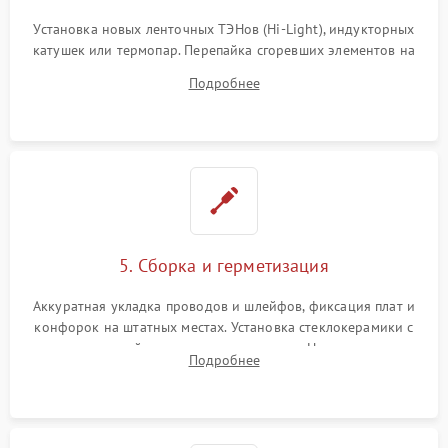
Установка новых ленточных ТЭНов (Hi-Light), индукторных
катушек или термопар. Перепайка сгоревших элементов на
плате управления, восстановление токопроводящих
Подробнее
дорожек. Очистка контактов и замена поврежденной
проводки.
5. Сборка и герметизация
Аккуратная укладка проводов и шлейфов, фиксация плат и
конфорок на штатных местах. Установка стеклокерамики с
проверкой равномерности зазоров. Нанесение
Подробнее
термостойкого герметика или укладка уплотнительной
ленты по контуру.