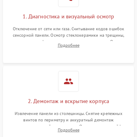
1. Диагностика и визуальный осмотр
Отключение от сети или газа. Считывание кодов ошибок
сенсорной панели. Осмотр стеклокерамики на трещины,
проверка конфорок на равномерность нагрева. Опрос
Подробнее
клиента о симптомах (не включается, не видит посуду,
щелкает).
2. Демонтаж и вскрытие корпуса
Извлечение панели из столешницы. Снятие крепежных
винтов по периметру и аккуратный демонтаж
стеклокерамической поверхности. Отсоединение шлейфов
Подробнее
сенсорного блока для доступа к силовым платам, катушкам