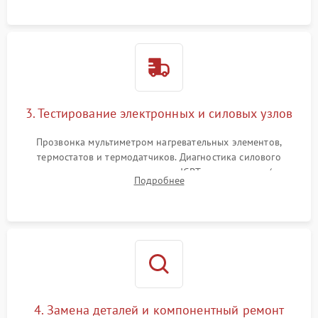
или ТЭНам.
3. Тестирование электронных и силовых узлов
Прозвонка мультиметром нагревательных элементов,
термостатов и термодатчиков. Диагностика силового
модуля, реле, диодных мостов и IGBT-транзисторов (для
Подробнее
индукции). Проверка кранов и газ-контроля (для газовых
панелей).
4. Замена деталей и компонентный ремонт