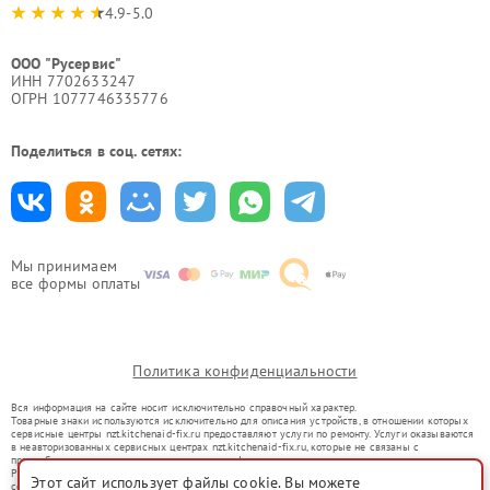
4.9-5.0
ООО "Русервис"
ИНН 7702633247
ОГРН 1077746335776
Поделиться в соц. сетях:
Мы принимаем
все формы оплаты
Политика конфиденциальности
Вся информация на сайте носит исключительно справочный характер.
Товарные знаки используются исключительно для описания устройств, в отношении которых
сервисные центры nzt.kitchenaid-fix.ru предоставляют услуги по ремонту. Услуги оказываются
в неавторизованных сервисных центрах nzt.kitchenaid-fix.ru, которые не связаны с
правообладателями товарных знаков или их официальными представителями.
Ремонт осуществляется для устройств, уже введенных в гражданский оборот в соответствии
Этот сайт использует файлы cookie. Вы можете
со статьей 1487 ГК РФ.