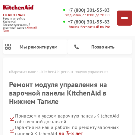
+7 (800) 301-55-83
Ежедневно, с 10:00 до 20:00
FIX-KITCHENAID
Ремонт устройств
+7 (800) 301-55-83
KitchenAid
Специализированный
Звонок бесплатный по РФ
cервисный центр г.
Нижний
Тагил
Мы ремонтируем
Позвонить
агиле
Варочная панель KitchenAid ремонт модуля управления
Ремонт модуля управления на
варочной панели KitchenAid в
Нижнем Тагиле
Привезем и увезем варочную панель KitchenAid
собственной доставкой
Гарантия на наши работы по ремонту варочных
Ремонт холодильников KitchenAid
Ремонт микроволновых печей KitchenAid
Ремонт планетарных миксеров KitchenAid
Ремонт посудомоечных машин KitchenAid
Ремонт духовых шкафов KitchenAid
Ремонт стиральных машин KitchenAid
до 3-х лет
панелей KitchenAid