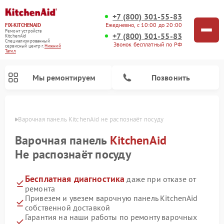
+7 (800) 301-55-83
Ежедневно, с 10:00 до 20:00
FIX-KITCHENAID
Ремонт устройств
+7 (800) 301-55-83
KitchenAid
Специализированный
Звонок бесплатный по РФ
cервисный центр г.
Нижний
Тагил
Мы ремонтируем
Позвонить
агиле
Варочная панель KitchenAid не распознаёт посуду
Варочная панель
KitchenAid
Не распознаёт посуду
Бесплатная диагностика
даже при отказе от
ремонта
Привезем и увезем варочную панель KitchenAid
собственной доставкой
Ремонт холодильников KitchenAid
Ремонт микроволновых печей KitchenAid
Ремонт планетарных миксеров KitchenAid
Ремонт посудомоечных машин KitchenAid
Ремонт духовых шкафов KitchenAid
Ремонт стиральных машин KitchenAid
Гарантия на наши работы по ремонту варочных