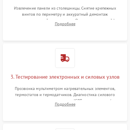
Извлечение панели из столешницы. Снятие крепежных
винтов по периметру и аккуратный демонтаж
стеклокерамической поверхности. Отсоединение шлейфов
Подробнее
сенсорного блока для доступа к силовым платам, катушкам
или ТЭНам.
3. Тестирование электронных и силовых узлов
Прозвонка мультиметром нагревательных элементов,
термостатов и термодатчиков. Диагностика силового
модуля, реле, диодных мостов и IGBT-транзисторов (для
Подробнее
индукции). Проверка кранов и газ-контроля (для газовых
панелей).