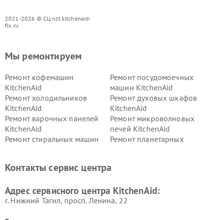
2021-2026 © СЦ nzt.kitchenaid-
fix.ru
Мы ремонтируем
Ремонт кофемашин
Ремонт посудомоечных
KitchenAid
машин KitchenAid
Ремонт холодильников
Ремонт духовых шкафов
KitchenAid
KitchenAid
Ремонт варочных панелей
Ремонт микроволновых
KitchenAid
печей KitchenAid
Ремонт стиральных машин
Ремонт планетарных
KitchenAid
миксеров KitchenAid
Ремонт вытяжек KitchenAid
Контакты сервис центра
Адрес сервисного центра KitchenAid:
г. Нижний Тагил, просп. Ленина, 22