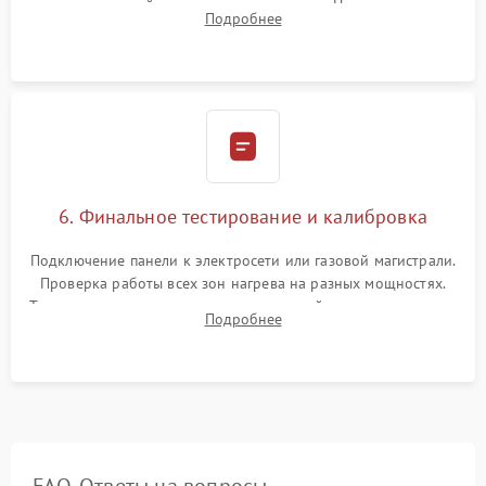
проверкой равномерности зазоров. Нанесение
Подробнее
термостойкого герметика или укладка уплотнительной
ленты по контуру.
6. Финальное тестирование и калибровка
Подключение панели к электросети или газовой магистрали.
Проверка работы всех зон нагрева на разных мощностях.
Тестирование сенсорного управления, таймера, индикаторов
Подробнее
остаточного тепла и систем защиты от перегрева.