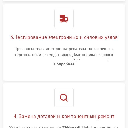
3. Тестирование электронных и силовых узлов
Прозвонка мультиметром нагревательных элементов,
термостатов и термодатчиков. Диагностика силового
модуля, реле, диодных мостов и IGBT-транзисторов (для
Подробнее
индукции). Проверка кранов и газ-контроля (для газовых
панелей).
4. Замена деталей и компонентный ремонт
Установка новых ленточных ТЭНов (Hi-Light), индукторных