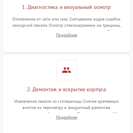
1. Диагностика и визуальный осмотр
Отключение от сети или газа. Считывание кодов ошибок
сенсорной панели. Осмотр стеклокерамики на трещины,
проверка конфорок на равномерность нагрева. Опрос
Подробнее
клиента о симптомах (не включается, не видит посуду,
щелкает).
2. Демонтаж и вскрытие корпуса
Извлечение панели из столешницы. Снятие крепежных
винтов по периметру и аккуратный демонтаж
стеклокерамической поверхности. Отсоединение шлейфов
Подробнее
сенсорного блока для доступа к силовым платам, катушкам
или ТЭНам.