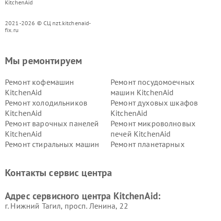
KitchenAid
2021-2026 © СЦ nzt.kitchenaid-
fix.ru
Мы ремонтируем
Ремонт кофемашин
Ремонт посудомоечных
KitchenAid
машин KitchenAid
Ремонт холодильников
Ремонт духовых шкафов
KitchenAid
KitchenAid
Ремонт варочных панелей
Ремонт микроволновых
KitchenAid
печей KitchenAid
Ремонт стиральных машин
Ремонт планетарных
KitchenAid
миксеров KitchenAid
Ремонт вытяжек KitchenAid
Контакты сервис центра
Адрес сервисного центра KitchenAid:
г. Нижний Тагил, просп. Ленина, 22