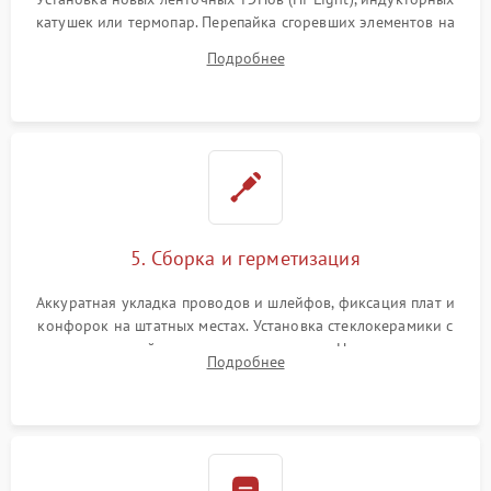
катушек или термопар. Перепайка сгоревших элементов на
плате управления, восстановление токопроводящих
Подробнее
дорожек. Очистка контактов и замена поврежденной
проводки.
5. Сборка и герметизация
Аккуратная укладка проводов и шлейфов, фиксация плат и
конфорок на штатных местах. Установка стеклокерамики с
проверкой равномерности зазоров. Нанесение
Подробнее
термостойкого герметика или укладка уплотнительной
ленты по контуру.