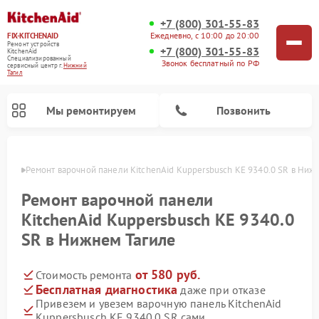
+7 (800) 301-55-83
Ежедневно, с 10:00 до 20:00
FIX-KITCHENAID
Ремонт устройств
+7 (800) 301-55-83
KitchenAid
Специализированный
Звонок бесплатный по РФ
cервисный центр г.
Нижний
Тагил
Мы ремонтируем
Позвонить
агиле
Ремонт варочной панели KitchenAid Kuppersbusch KE 9340.0 SR в Ниж
Ремонт варочной панели
KitchenAid Kuppersbusch KE 9340.0
SR в Нижнем Тагиле
от 580 руб.
Стоимость ремонта
Бесплатная диагностика
даже при отказе
Привезем и увезем варочную панель KitchenAid
Ремонт холодильников KitchenAid
Ремонт микроволновых печей KitchenAid
Ремонт планетарных миксеров KitchenAid
Ремонт посудомоечных машин KitchenAid
Ремонт духовых шкафов KitchenAid
Ремонт стиральных машин KitchenAid
Kuppersbusch KE 9340.0 SR сами