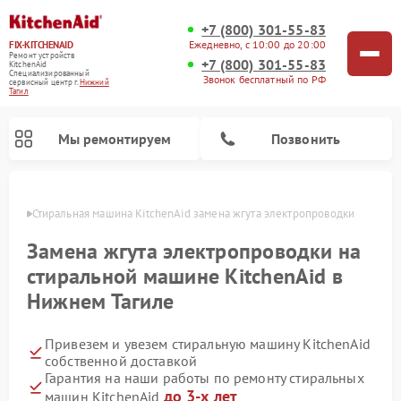
+7 (800) 301-55-83
Ежедневно, с 10:00 до 20:00
FIX-KITCHENAID
Ремонт устройств
+7 (800) 301-55-83
KitchenAid
Специализированный
Звонок бесплатный по РФ
cервисный центр г.
Нижний
Тагил
Мы ремонтируем
Позвонить
агиле
Стиральная машина KitchenAid замена жгута электропроводки
Замена жгута электропроводки на
стиральной машине KitchenAid в
Нижнем Тагиле
Привезем и увезем стиральную машину KitchenAid
собственной доставкой
Гарантия на наши работы по ремонту стиральных
Ремонт холодильников KitchenAid
Ремонт варочных панелей KitchenAid
Ремонт планетарных миксеров KitchenAid
Ремонт посудомоечных машин KitchenAid
Ремонт духовых шкафов KitchenAid
Ремонт микроволновых печей KitchenAid
до 3-х лет
машин KitchenAid