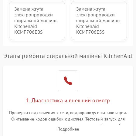
Замена жгута
Замена жгута
электропроводки
электропроводки
стиральной машины
стиральной машины
KitchenAid
KitchenAid
KCMF706EBS
KCMF706ESS
Этапы ремонта стиральной машины KitchenAid
1. Диагностика и внешний осмотр
Проверка подключения к сети, водопроводу и канализации.
Считывание кодов ошибок с дисплея. Тестовый запуск для
выявления посторонних шумов, протечек или сбоев в работе
Подробнее
электронного модуля управления.