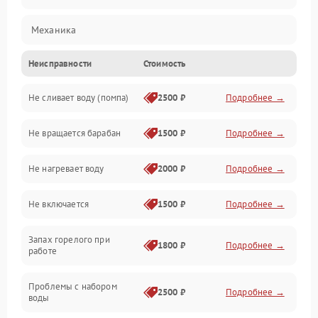
Механика
Неисправности
Стоимость
Электропитание
Не сливает воду (помпа)
2500 ₽
Подробнее →
Водоснабжение
Не вращается барабан
1500 ₽
Подробнее →
Слив
Не нагревает воду
2000 ₽
Подробнее →
Программное обеспечение
Не включается
1500 ₽
Подробнее →
Запах горелого при
1800 ₽
Подробнее →
работе
Проблемы с набором
2500 ₽
Подробнее →
воды