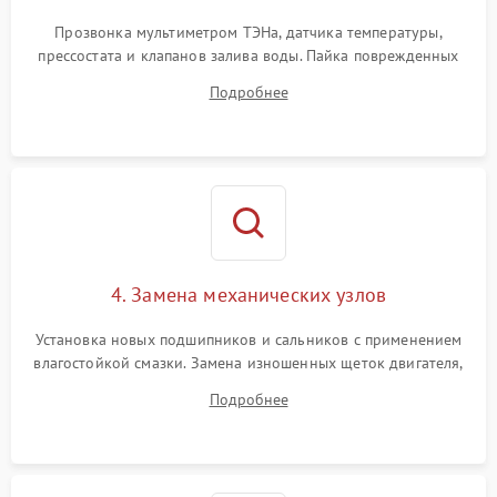
Прозвонка мультиметром ТЭНа, датчика температуры,
прессостата и клапанов залива воды. Пайка поврежденных
дорожек или замена симисторов на плате управления.
Подробнее
Восстановление целостности проводки и контактов.
4. Замена механических узлов
Установка новых подшипников и сальников с применением
влагостойкой смазки. Замена изношенных щеток двигателя,
порванного ремня привода, неисправного сливного насоса
Подробнее
или поврежденной резиновой манжеты.