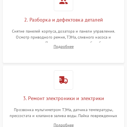
2. Разборка и дефектовка деталей
Снятие панелей корпуса, дозатора и панели управления.
Осмотр приводного ремня, ТЭНа, сливного насоса и
амортизаторов. Проверка подшипников барабана и
Подробнее
крестовины на износ, а манжеты люка на разрывы.
3. Ремонт электроники и электрики
Прозвонка мультиметром ТЭНа, датчика температуры,
прессостата и клапанов залива воды. Пайка поврежденных
дорожек или замена симисторов на плате управления.
Подробнее