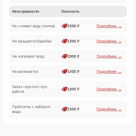
Неисправности
Стоимость
Электропитание
Не сливает воду (помпа)
2500 ₽
Подробнее →
Водоснабжение
Не вращается барабан
1500 ₽
Подробнее →
Слив
Не нагревает воду
2000 ₽
Подробнее →
Программное обеспечение
Не включается
1500 ₽
Подробнее →
Запах горелого при
1800 ₽
Подробнее →
работе
Проблемы с набором
2500 ₽
Подробнее →
воды
Замена ТЭНа
2200 ₽
Подробнее →