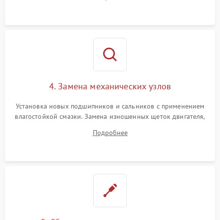
Восстановление целостности проводки и контактов.
4. Замена механических узлов
Установка новых подшипников и сальников с применением
влагостойкой смазки. Замена изношенных щеток двигателя,
порванного ремня привода, неисправного сливного насоса
Подробнее
или поврежденной резиновой манжеты.