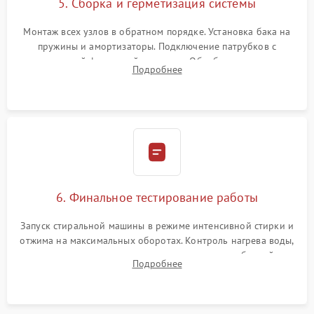
5. Сборка и герметизация системы
Монтаж всех узлов в обратном порядке. Установка бака на
пружины и амортизаторы. Подключение патрубков с
надежной фиксацией хомутами. Обработка стыков
Подробнее
герметиком для предотвращения возможных протечек воды.
6. Финальное тестирование работы
Запуск стиральной машины в режиме интенсивной стирки и
отжима на максимальных оборотах. Контроль нагрева воды,
корректности слива, отсутствия излишних вибраций,
Подробнее
посторонних стуков и протечек под корпусом.