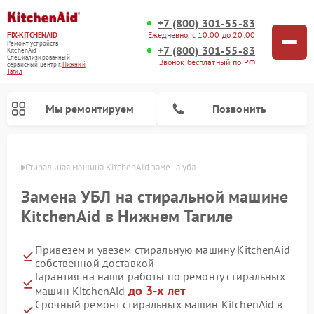
+7 (800) 301-55-83
Ежедневно, с 10:00 до 20:00
FIX-KITCHENAID
Ремонт устройств
+7 (800) 301-55-83
KitchenAid
Специализированный
Звонок бесплатный по РФ
cервисный центр г.
Нижний
Тагил
Мы ремонтируем
Позвонить
агиле
Стиральная машина KitchenAid замена убл
Замена УБЛ на стиральной машине
KitchenAid в Нижнем Тагиле
Привезем и увезем стиральную машину KitchenAid
собственной доставкой
Гарантия на наши работы по ремонту стиральных
до 3-х лет
машин KitchenAid
Ремонт холодильников KitchenAid
Ремонт варочных панелей KitchenAid
Ремонт планетарных миксеров KitchenAid
Ремонт посудомоечных машин KitchenAid
Ремонт духовых шкафов KitchenAid
Ремонт микроволновых печей KitchenAid
Срочный ремонт стиральных машин KitchenAid в