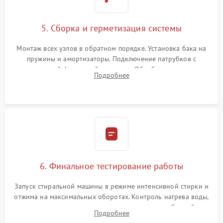
5. Сборка и герметизация системы
Монтаж всех узлов в обратном порядке. Установка бака на
пружины и амортизаторы. Подключение патрубков с
надежной фиксацией хомутами. Обработка стыков
Подробнее
герметиком для предотвращения возможных протечек воды.
6. Финальное тестирование работы
Запуск стиральной машины в режиме интенсивной стирки и
отжима на максимальных оборотах. Контроль нагрева воды,
корректности слива, отсутствия излишних вибраций,
Подробнее
посторонних стуков и протечек под корпусом.