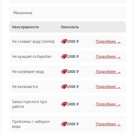
Механика
Неисправности
Стоимость
Электропитание
Не сливает воду (помпа)
2500 ₽
Подробнее →
Водоснабжение
Не вращается барабан
1500 ₽
Подробнее →
Слив
Не нагревает воду
2000 ₽
Подробнее →
Программное обеспечение
Не включается
1500 ₽
Подробнее →
Запах горелого при
1800 ₽
Подробнее →
работе
Проблемы с набором
2500 ₽
Подробнее →
воды