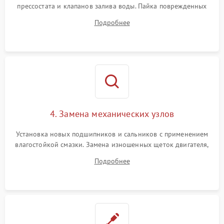
прессостата и клапанов залива воды. Пайка поврежденных
дорожек или замена симисторов на плате управления.
Подробнее
Восстановление целостности проводки и контактов.
4. Замена механических узлов
Установка новых подшипников и сальников с применением
влагостойкой смазки. Замена изношенных щеток двигателя,
порванного ремня привода, неисправного сливного насоса
Подробнее
или поврежденной резиновой манжеты.