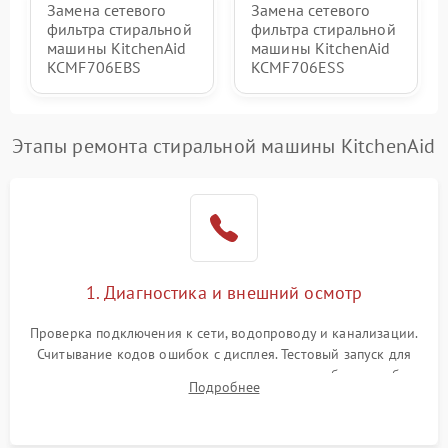
Замена сетевого
Замена сетевого
фильтра стиральной
фильтра стиральной
машины KitchenAid
машины KitchenAid
KCMF706EBS
KCMF706ESS
Этапы ремонта стиральной машины KitchenAid
1. Диагностика и внешний осмотр
Проверка подключения к сети, водопроводу и канализации.
Считывание кодов ошибок с дисплея. Тестовый запуск для
выявления посторонних шумов, протечек или сбоев в работе
Подробнее
электронного модуля управления.