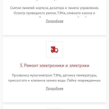
Снятие панелей корпуса, дозатора и панели управления.
Осмотр приводного ремня, ТЭНа, сливного насоса и
амортизаторов. Проверка подшипников барабана и
Подробнее
крестовины на износ, а манжеты люка на разрывы.
3. Ремонт электроники и электрики
Прозвонка мультиметром ТЭНа, датчика температуры,
прессостата и клапанов залива воды. Пайка поврежденных
дорожек или замена симисторов на плате управления.
Подробнее
Восстановление целостности проводки и контактов.