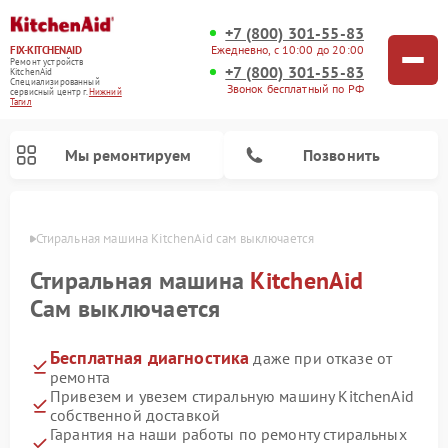
+7 (800) 301-55-83
Ежедневно, с 10:00 до 20:00
FIX-KITCHENAID
Ремонт устройств
+7 (800) 301-55-83
KitchenAid
Специализированный
Звонок бесплатный по РФ
cервисный центр г.
Нижний
Тагил
Мы ремонтируем
Позвонить
агиле
Стиральная машина KitchenAid сам выключается
Стиральная машина
KitchenAid
Сам выключается
Бесплатная диагностика
даже при отказе от
ремонта
Привезем и увезем стиральную машину KitchenAid
собственной доставкой
Ремонт холодильников KitchenAid
Ремонт варочных панелей KitchenAid
Ремонт планетарных миксеров KitchenAid
Ремонт посудомоечных машин KitchenAid
Ремонт духовых шкафов KitchenAid
Ремонт микроволновых печей KitchenAid
Гарантия на наши работы по ремонту стиральных