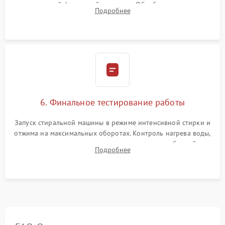
надежной фиксацией хомутами. Обработка стыков
Подробнее
герметиком для предотвращения возможных протечек воды.
6. Финальное тестирование работы
Запуск стиральной машины в режиме интенсивной стирки и
отжима на максимальных оборотах. Контроль нагрева воды,
корректности слива, отсутствия излишних вибраций,
Подробнее
посторонних стуков и протечек под корпусом.