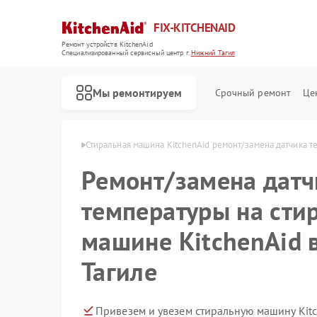
FIX-KITCHENAID
Ремонт устройств KitchenAid
Специализированный cервисный центр г.
Нижний Тагил
Мы ремонтируем
Срочный ремонт
Це
id в Нижнем Тагиле
Стиральная машина KitchenAid ремонт/замена датчика 
Ремонт/замена датч
температуры на сти
машине KitchenAid 
Тагиле
Привезем и увезем стиральную машину Kit
Ремонт кофемашин KitchenAid
Ремонт посудомоечных машин KitchenAid
Ремонт холодильников KitchenAid
Ремонт духовых шкафов KitchenAid
Ремонт варочных панелей KitchenAid
Ремонт микроволновых печей KitchenAid
Ремонт планетарных миксеров KitchenAid