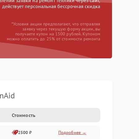
ении заявки на ремонт техники через сайт,
действует персональная бессрочная скидка
*Условия акции предполагают, что отправляя
заявку через текущую форму акции, вы
получаете купон на 1500 рублей. Купоном
можно оплатить до 25% от стоимости ремонта
nAid
Стоимость
2500 ₽
Подробнее →