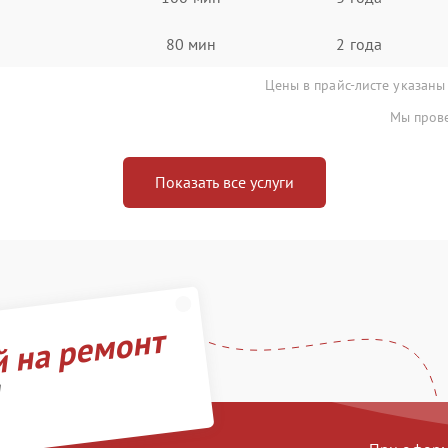
80 мин
2 года
Цены в прайс-листе указаны
Мы прове
Показать все услуги
й на ремонт
d