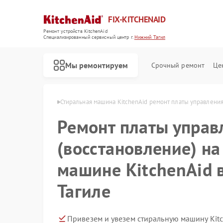
FIX-KITCHENAID
Ремонт устройств KitchenAid
Специализированный cервисный центр г.
Нижний Тагил
Мы ремонтируем
Срочный ремонт
Це
id в Нижнем Тагиле
Стиральная машина KitchenAid ремонт платы управления
Ремонт платы управ
(восстановление) на
машине KitchenAid 
Тагиле
Привезем и увезем стиральную машину Kit
Ремонт кофемашин KitchenAid
Ремонт посудомоечных машин KitchenAid
Ремонт холодильников KitchenAid
Ремонт духовых шкафов KitchenAid
Ремонт варочных панелей KitchenAid
Ремонт микроволновых печей KitchenAid
Ремонт планетарных миксеров KitchenAid