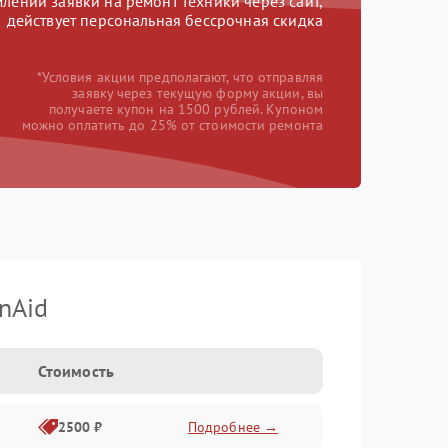
ении заявки на ремонт техники через сайт,
действует персональная бессрочная скидка
*Условия акции предполагают, что отправляя
заявку через текущую форму акции, вы
получаете купон на 1500 рублей. Купоном
можно оплатить до 25% от стоимости ремонта
nAid
Стоимость
2500 ₽
Подробнее →