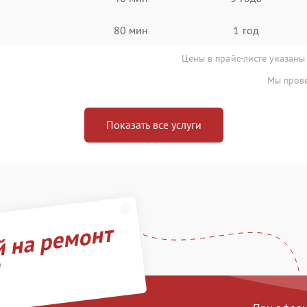
80 мин
1 год
Цены в прайс-листе указаны
Мы прове
Показать все услуги
й на ремонт
d