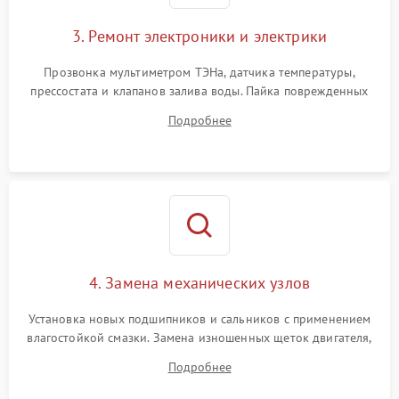
3. Ремонт электроники и электрики
Прозвонка мультиметром ТЭНа, датчика температуры,
прессостата и клапанов залива воды. Пайка поврежденных
дорожек или замена симисторов на плате управления.
Подробнее
Восстановление целостности проводки и контактов.
4. Замена механических узлов
Установка новых подшипников и сальников с применением
влагостойкой смазки. Замена изношенных щеток двигателя,
порванного ремня привода, неисправного сливного насоса
Подробнее
или поврежденной резиновой манжеты.