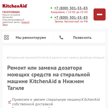
+7 (800) 301-55-83
Ежедневно, с 10:00 до 20:00
FIX-KITCHENAID
Ремонт устройств
+7 (800) 301-55-83
KitchenAid
Специализированный
Звонок бесплатный по РФ
cервисный центр г.
Нижний
Тагил
Мы ремонтируем
Позвонить
агиле
Стиральная машина KitchenAid ремонт или замена дозатора моющих с
Ремонт или замена дозатора
моющих средств на стиральной
машине KitchenAid в Нижнем
Тагиле
Привезем и увезем стиральную машину KitchenAid
Ремонт холодильников KitchenAid
Ремонт варочных панелей KitchenAid
Ремонт планетарных миксеров KitchenAid
Ремонт посудомоечных машин KitchenAid
Ремонт духовых шкафов KitchenAid
Ремонт микроволновых печей KitchenAid
собственной доставкой