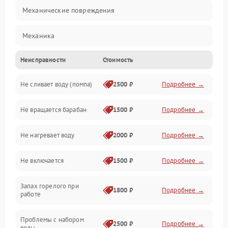
Механические повреждения
Механика
Неисправности
Стоимость
Электропитание
Не сливает воду (помпа)
2500 ₽
Подробнее →
Водоснабжение
Не вращается барабан
1500 ₽
Подробнее →
Слив
Не нагревает воду
2000 ₽
Подробнее →
Программное обеспечение
Не включается
1500 ₽
Подробнее →
Запах горелого при
1800 ₽
Подробнее →
работе
Проблемы с набором
2500 ₽
Подробнее →
воды