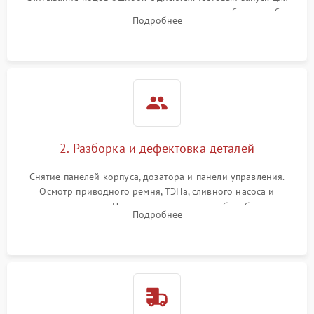
выявления посторонних шумов, протечек или сбоев в работе
Подробнее
электронного модуля управления.
2. Разборка и дефектовка деталей
Снятие панелей корпуса, дозатора и панели управления.
Осмотр приводного ремня, ТЭНа, сливного насоса и
амортизаторов. Проверка подшипников барабана и
Подробнее
крестовины на износ, а манжеты люка на разрывы.