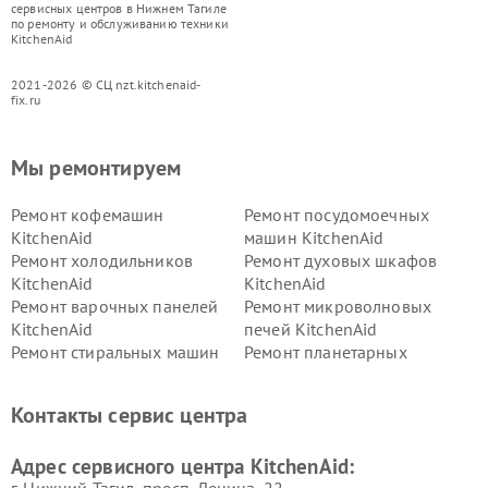
сервисных центров в Нижнем Тагиле
по ремонту и обслуживанию техники
KitchenAid
2021-2026 © СЦ nzt.kitchenaid-
fix.ru
Мы ремонтируем
Ремонт кофемашин
Ремонт посудомоечных
KitchenAid
машин KitchenAid
Ремонт холодильников
Ремонт духовых шкафов
KitchenAid
KitchenAid
Ремонт варочных панелей
Ремонт микроволновых
KitchenAid
печей KitchenAid
Ремонт стиральных машин
Ремонт планетарных
KitchenAid
миксеров KitchenAid
Ремонт вытяжек KitchenAid
Контакты сервис центра
Адрес сервисного центра KitchenAid:
г. Нижний Тагил, просп. Ленина, 22