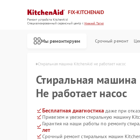
FIX-KITCHENAID
Ремонт устройств KitchenAid
Специализированный cервисный центр г.
Нижний Тагил
Мы ремонтируем
Срочный ремонт
Це
id в Нижнем Тагиле
Стиральная машина KitchenAid не работает насос
Стиральная машина
Не работает насос
Бесплатная диагностика
даже при отказ
Привезем и увезем стиральную машину Kit
Гарантия на наши работы по ремонту стир
лет
Срочный ремонт стиральных машин Kitchen
Ремонт кофемашин KitchenAid
Ремонт посудомоечных машин KitchenAid
Ремонт холодильников KitchenAid
Ремонт духовых шкафов KitchenAid
Ремонт варочных панелей KitchenAid
Ремонт микроволновых печей KitchenAid
Ремонт планетарных миксеров KitchenAid