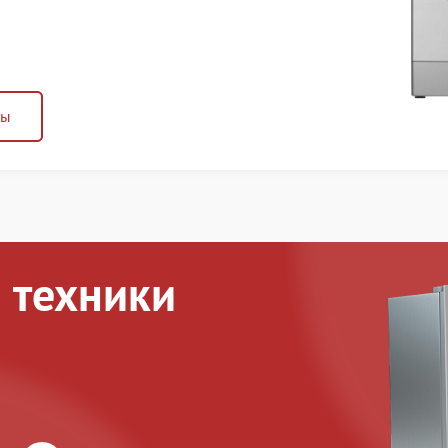
ны
 техники