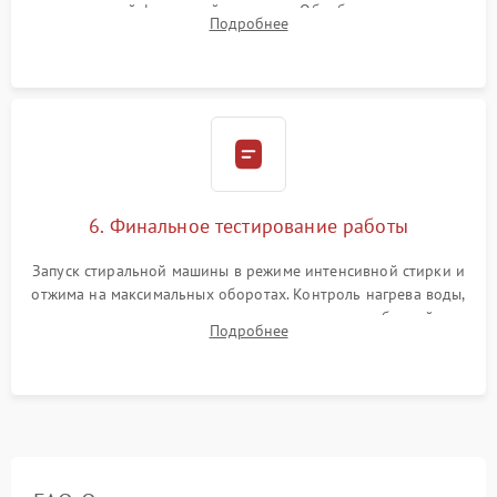
надежной фиксацией хомутами. Обработка стыков
Подробнее
герметиком для предотвращения возможных протечек воды.
6. Финальное тестирование работы
Запуск стиральной машины в режиме интенсивной стирки и
отжима на максимальных оборотах. Контроль нагрева воды,
корректности слива, отсутствия излишних вибраций,
Подробнее
посторонних стуков и протечек под корпусом.