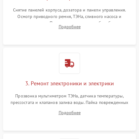
Снятие панелей корпуса, дозатора и панели управления.
Осмотр приводного ремня, ТЭНа, сливного насоса и
амортизаторов. Проверка подшипников барабана и
Подробнее
крестовины на износ, а манжеты люка на разрывы.
3. Ремонт электроники и электрики
Прозвонка мультиметром ТЭНа, датчика температуры,
прессостата и клапанов залива воды. Пайка поврежденных
дорожек или замена симисторов на плате управления.
Подробнее
Восстановление целостности проводки и контактов.