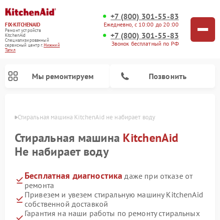
+7 (800) 301-55-83
Ежедневно, с 10:00 до 20:00
FIX-KITCHENAID
Ремонт устройств
+7 (800) 301-55-83
KitchenAid
Специализированный
Звонок бесплатный по РФ
cервисный центр г.
Нижний
Тагил
Мы ремонтируем
Позвонить
агиле
Стиральная машина KitchenAid не набирает воду
Стиральная машина
KitchenAid
Не набирает воду
Бесплатная диагностика
даже при отказе от
ремонта
Привезем и увезем стиральную машину KitchenAid
собственной доставкой
Ремонт холодильников KitchenAid
Ремонт варочных панелей KitchenAid
Ремонт планетарных миксеров KitchenAid
Ремонт посудомоечных машин KitchenAid
Ремонт духовых шкафов KitchenAid
Ремонт микроволновых печей KitchenAid
Гарантия на наши работы по ремонту стиральных