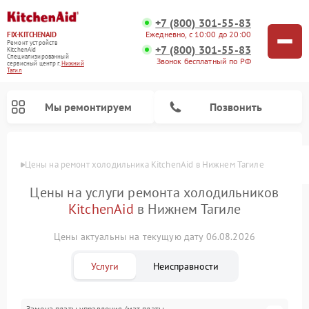
+7 (800) 301-55-83
Ежедневно, с 10:00 до 20:00
FIX-KITCHENAID
Ремонт устройств
+7 (800) 301-55-83
KitchenAid
Специализированный
Звонок бесплатный по РФ
cервисный центр г.
Нижний
Тагил
Мы ремонтируем
Позвонить
Цены
Цены на ремонт холодильника KitchenAid в Нижнем Тагиле
Цены на услуги ремонта холодильников
KitchenAid
в Нижнем Тагиле
Цены актуальны на текущую дату 06.08.2026
Услуги
Неисправности
Ремонт духовых шкафов KitchenAid
Ремонт микроволновых печей KitchenAid
Ремонт планетарных миксеров KitchenAid
Ремонт посудомоечных машин KitchenAid
Ремонт варочных панелей KitchenAid
Ремонт стиральных машин KitchenAid
Замена платы управления (мат.платы,