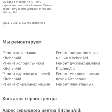
СЦ nzt.kitchenaid-fix.ru - сеть
сервисных центров в Нижнем Тагиле
по ремонту и обслуживанию техники
KitchenAid
2021-2026 © СЦ nzt.kitchenaid-
fix.ru
Мы ремонтируем
Ремонт кофемашин
Ремонт посудомоечных
KitchenAid
машин KitchenAid
Ремонт холодильников
Ремонт духовых шкафов
KitchenAid
KitchenAid
Ремонт варочных панелей
Ремонт микроволновых
KitchenAid
печей KitchenAid
Ремонт стиральных машин
Ремонт планетарных
KitchenAid
миксеров KitchenAid
Ремонт вытяжек KitchenAid
Контакты сервис центра
Адрес сервисного центра KitchenAid: