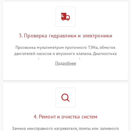
3. Проверка гидравлики и электроники
Прозвонка мультиметром проточного ТЭНа, обмоток
двигателей насосов и впускного клапана. Диагностика
прессостата (датчика уровня воды), датчика мутности,
Подробнее
концевика дверцы и электронного модуля управления.
4. Ремонт и очистка систем
Замена неисправного нагревателя, помпы или заливного