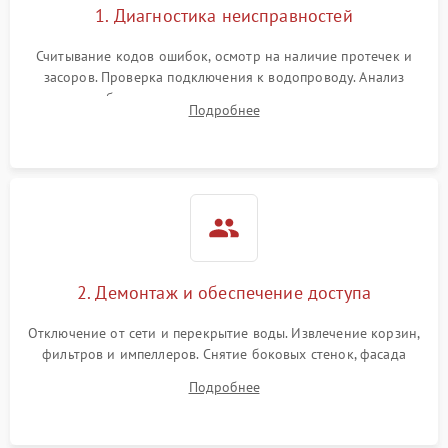
1. Диагностика неисправностей
Считывание кодов ошибок, осмотр на наличие протечек и
засоров. Проверка подключения к водопроводу. Анализ
жалоб на отсутствие слива, нагрева, вращения
Подробнее
разбрызгивателей или срабатывание системы защиты
аквастоп.
2. Демонтаж и обеспечение доступа
Отключение от сети и перекрытие воды. Извлечение корзин,
фильтров и импеллеров. Снятие боковых стенок, фасада
дверцы или нижнего поддона для прямого доступа к
Подробнее
циркуляционному насосу, ТЭНу и сливной помпе.