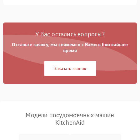
Не запускается цикл
1800 ₽
Подробнее →
стирки
Проблемы с набором
1800 ₽
Подробнее →
воды
У Вас остались вопросы?
Оставьте заявку, мы свяжемся с Вами в ближайшее
Не работает сушилка
2100 ₽
Подробнее →
время
Сбои в работе таймера
1700 ₽
Подробнее →
Заказать звонок
Проблемы с
2100 ₽
Подробнее →
циркуляционным насосом
Модели посудомоечных машин
KitchenAid