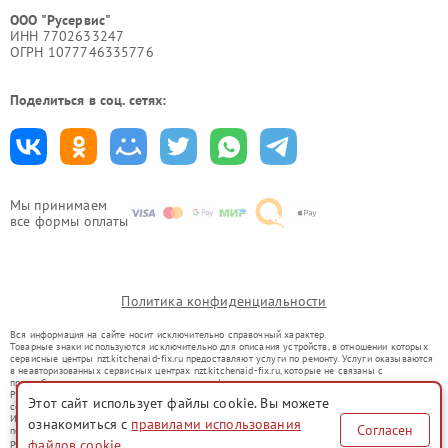
ООО "Русервис"
ИНН 7702633247
ОГРН 1077746335776
Поделиться в соц. сетях:
Мы принимаем
все формы оплаты
Политика конфиденциальности
Вся информация на сайте носит исключительно справочный характер.
Товарные знаки используются исключительно для описания устройств, в отношении которых
сервисные центры nzt.kitchenaid-fix.ru предоставляют услуги по ремонту. Услуги оказываются
в неавторизованных сервисных центрах nzt.kitchenaid-fix.ru, которые не связаны с
правообладателями товарных знаков или их официальными представителями.
Ремонт осуществляется для устройств, уже введенных в гражданский оборот в соответствии
Этот сайт использует файлы cookie. Вы можете
со статьей 1487 ГК РФ.
Использование товарных знаков не преследует цели индивидуализации услуг или введения
ознакомиться с
правилами использования
Согласен
потребителей в заблуждение, а служит для информирования о предоставляемых услугах по
ремонту техники указанных брендов.
файлов cookie