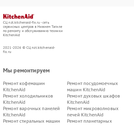
СЦ nzt.kitchenaid-fix.ru - сеть
сервисных центров в Нижнем Тагиле
по ремонту и обслуживанию техники
KitchenAid
2021-2026 © СЦ nzt.kitchenaid-
fix.ru
Мы ремонтируем
Ремонт кофемашин
Ремонт посудомоечных
KitchenAid
машин KitchenAid
Ремонт холодильников
Ремонт духовых шкафов
KitchenAid
KitchenAid
Ремонт варочных панелей
Ремонт микроволновых
KitchenAid
печей KitchenAid
Ремонт стиральных машин
Ремонт планетарных
KitchenAid
миксеров KitchenAid
Ремонт вытяжек KitchenAid