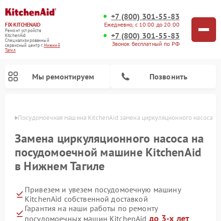
+7 (800) 301-55-83
Ежедневно, с 10:00 до 20:00
FIX-KITCHENAID
Ремонт устройств
+7 (800) 301-55-83
KitchenAid
Специализированный
Звонок бесплатный по РФ
cервисный центр г.
Нижний
Тагил
Мы ремонтируем
Позвонить
агиле
Посудомоечная машина KitchenAid замена циркуляционного насоса
Замена циркуляционного насоса на
посудомоечной машине KitchenAid
в Нижнем Тагиле
Привезем и увезем посудомоечную машину
KitchenAid собственной доставкой
Гарантия на наши работы по ремонту
Ремонт духовых шкафов KitchenAid
Ремонт микроволновых печей KitchenAid
Ремонт планетарных миксеров KitchenAid
Ремонт холодильников KitchenAid
Ремонт варочных панелей KitchenAid
Ремонт стиральных машин KitchenAid
до 3-х лет
посудомоечных машин KitchenAid