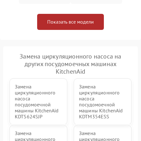
Показать все модели
Замена циркуляционного насоса на
других посудомоечных машинах
KitchenAid
Замена
Замена
циркуляционного
циркуляционного
насоса
насоса
посудомоечной
посудомоечной
машины KitchenAid
машины KitchenAid
KDTS624SJP
KDTM354ESS
Замена
Замена
циркуляционного
циркуляционного