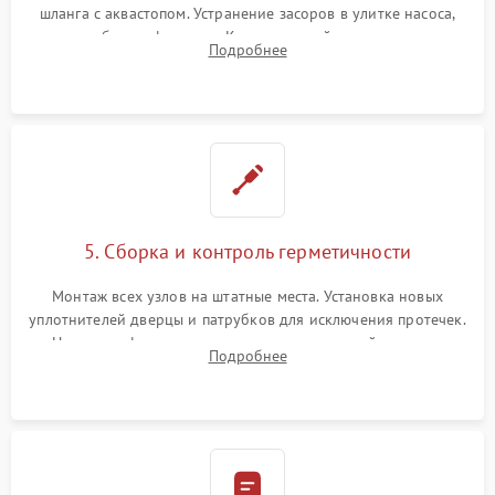
шланга с аквастопом. Устранение засоров в улитке насоса,
патрубках и фильтрах. Компонентный ремонт платы
Подробнее
управления, восстановление поврежденной проводки.
5. Сборка и контроль герметичности
Монтаж всех узлов на штатные места. Установка новых
уплотнителей дверцы и патрубков для исключения протечек.
Надежная фиксация хомутов гидравлической системы,
Подробнее
сборка корпуса и установка датчика поплавка.