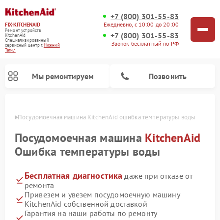
+7 (800) 301-55-83
Ежедневно, с 10:00 до 20:00
FIX-KITCHENAID
Ремонт устройств
+7 (800) 301-55-83
KitchenAid
Специализированный
Звонок бесплатный по РФ
cервисный центр г.
Нижний
Тагил
Мы ремонтируем
Позвонить
агиле
Посудомоечная машина KitchenAid ошибка температуры воды
Посудомоечная машина
KitchenAid
Ошибка температуры воды
Бесплатная диагностика
даже при отказе от
ремонта
Привезем и увезем посудомоечную машину
KitchenAid собственной доставкой
Ремонт духовых шкафов KitchenAid
Ремонт микроволновых печей KitchenAid
Ремонт планетарных миксеров KitchenAid
Ремонт холодильников KitchenAid
Ремонт варочных панелей KitchenAid
Ремонт стиральных машин KitchenAid
Гарантия на наши работы по ремонту