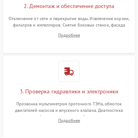
2. Демонтаж и обеспечение доступа
Отключение от сети и перекрытие воды. Извлечение корзин,
фильтров и импеллеров. Снятие боковых стенок, фасада
дверцы или нижнего поддона для прямого доступа к
Подробнее
циркуляционному насосу, ТЭНу и сливной помпе.
3. Проверка гидравлики и электроники
Прозвонка мультиметром проточного ТЭНа, обмоток
двигателей насосов и впускного клапана. Диагностика
прессостата (датчика уровня воды), датчика мутности,
Подробнее
концевика дверцы и электронного модуля управления.