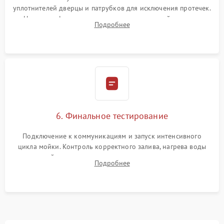
уплотнителей дверцы и патрубков для исключения протечек.
Надежная фиксация хомутов гидравлической системы,
Подробнее
сборка корпуса и установка датчика поплавка.
6. Финальное тестирование
Подключение к коммуникациям и запуск интенсивного
цикла мойки. Контроль корректного залива, нагрева воды
до нужной температуры, отсутствия посторонних шумов,
Подробнее
штатного слива и абсолютной сухости в поддоне.