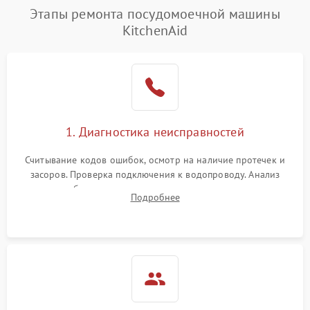
Этапы ремонта посудомоечной машины
KitchenAid
1. Диагностика неисправностей
Считывание кодов ошибок, осмотр на наличие протечек и
засоров. Проверка подключения к водопроводу. Анализ
жалоб на отсутствие слива, нагрева, вращения
Подробнее
разбрызгивателей или срабатывание системы защиты
аквастоп.