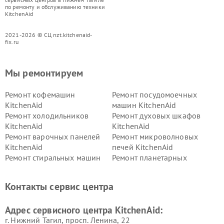
по ремонту и обслуживанию техники
KitchenAid
2021-2026 © СЦ nzt.kitchenaid-
fix.ru
Мы ремонтируем
Ремонт кофемашин
Ремонт посудомоечных
KitchenAid
машин KitchenAid
Ремонт холодильников
Ремонт духовых шкафов
KitchenAid
KitchenAid
Ремонт варочных панелей
Ремонт микроволновых
KitchenAid
печей KitchenAid
Ремонт стиральных машин
Ремонт планетарных
KitchenAid
миксеров KitchenAid
Ремонт вытяжек KitchenAid
Контакты сервис центра
Адрес сервисного центра KitchenAid:
г. Нижний Тагил, просп. Ленина, 22