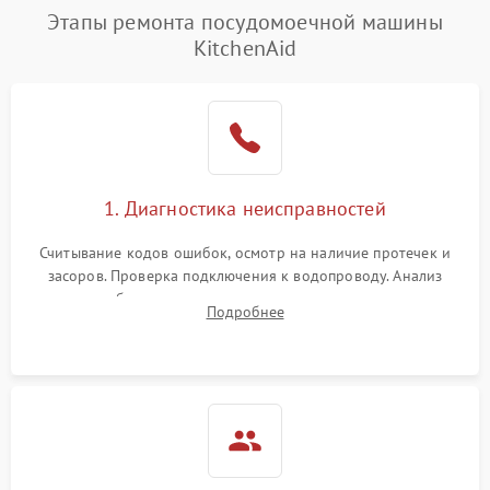
Этапы ремонта посудомоечной машины
KitchenAid
1. Диагностика неисправностей
Считывание кодов ошибок, осмотр на наличие протечек и
засоров. Проверка подключения к водопроводу. Анализ
жалоб на отсутствие слива, нагрева, вращения
Подробнее
разбрызгивателей или срабатывание системы защиты
аквастоп.