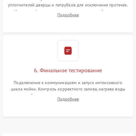
уплотнителей дверцы и патрубков для исключения протечек.
Надежная фиксация хомутов гидравлической системы,
Подробнее
сборка корпуса и установка датчика поплавка.
6. Финальное тестирование
Подключение к коммуникациям и запуск интенсивного
цикла мойки. Контроль корректного залива, нагрева воды
до нужной температуры, отсутствия посторонних шумов,
Подробнее
штатного слива и абсолютной сухости в поддоне.