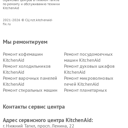
по ремонту и обслуживанию техники
KitchenAid
2021-2026 © СЦ nzt.kitchenaid-
fix.ru
Мы ремонтируем
Ремонт кофемашин
Ремонт посудомоечных
KitchenAid
машин KitchenAid
Ремонт холодильников
Ремонт духовых шкафов
KitchenAid
KitchenAid
Ремонт варочных панелей
Ремонт микроволновых
KitchenAid
печей KitchenAid
Ремонт стиральных машин
Ремонт планетарных
KitchenAid
миксеров KitchenAid
Ремонт вытяжек KitchenAid
Контакты сервис центра
Адрес сервисного центра KitchenAid:
г. Нижний Тагил, просп. Ленина, 22