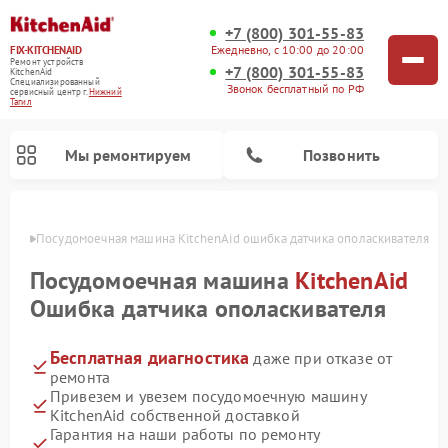
+7 (800) 301-55-83
Ежедневно, с 10:00 до 20:00
FIX-KITCHENAID
Ремонт устройств
+7 (800) 301-55-83
KitchenAid
Специализированный
Звонок бесплатный по РФ
cервисный центр г.
Нижний
Тагил
Мы ремонтируем
Позвонить
агиле
Посудомоечная машина KitchenAid ошибка датчика ополаскивателя
Посудомоечная машина
KitchenAid
Ошибка датчика ополаскивателя
Бесплатная диагностика
даже при отказе от
ремонта
Привезем и увезем посудомоечную машину
KitchenAid собственной доставкой
Ремонт духовых шкафов KitchenAid
Ремонт микроволновых печей KitchenAid
Ремонт планетарных миксеров KitchenAid
Ремонт холодильников KitchenAid
Ремонт варочных панелей KitchenAid
Ремонт стиральных машин KitchenAid
Гарантия на наши работы по ремонту