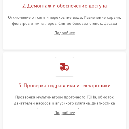
2. Демонтаж и обеспечение доступа
Отключение от сети и перекрытие воды. Извлечение корзин,
фильтров и импеллеров. Снятие боковых стенок, фасада
дверцы или нижнего поддона для прямого доступа к
Подробнее
циркуляционному насосу, ТЭНу и сливной помпе.
3. Проверка гидравлики и электроники
Прозвонка мультиметром проточного ТЭНа, обмоток
двигателей насосов и впускного клапана. Диагностика
прессостата (датчика уровня воды), датчика мутности,
Подробнее
концевика дверцы и электронного модуля управления.