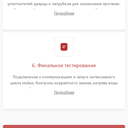
уплотнителей дверцы и патрубков для исключения протечек.
Надежная фиксация хомутов гидравлической системы,
Подробнее
сборка корпуса и установка датчика поплавка.
6. Финальное тестирование
Подключение к коммуникациям и запуск интенсивного
цикла мойки. Контроль корректного залива, нагрева воды
до нужной температуры, отсутствия посторонних шумов,
Подробнее
штатного слива и абсолютной сухости в поддоне.