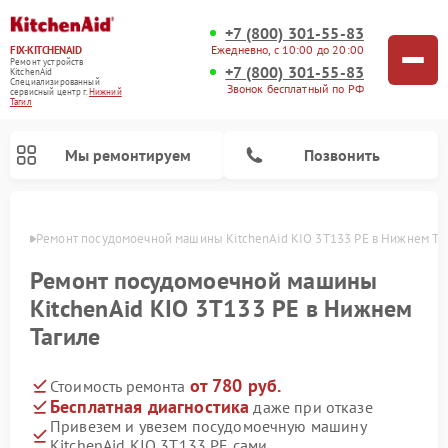
+7 (800) 301-55-83
Ежедневно, с 10:00 до 20:00
FIX-KITCHENAID
Ремонт устройств
+7 (800) 301-55-83
KitchenAid
Специализированный
Звонок бесплатный по РФ
cервисный центр г.
Нижний
Тагил
Мы ремонтируем
Позвонить
агиле
Ремонт посудомоечной машины KitchenAid KIO 3T133 PE в Нижнем Та
Ремонт посудомоечной машины
KitchenAid KIO 3T133 PE в Нижнем
Тагиле
от 780 руб.
Стоимость ремонта
Бесплатная диагностика
даже при отказе
Привезем и увезем посудомоечную машину
Ремонт духовых шкафов KitchenAid
Ремонт микроволновых печей KitchenAid
Ремонт планетарных миксеров KitchenAid
Ремонт холодильников KitchenAid
Ремонт варочных панелей KitchenAid
Ремонт стиральных машин KitchenAid
KitchenAid KIO 3T133 PE сами