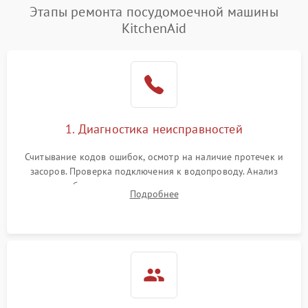
Проблемы с набором
Этапы ремонта посудомоечной машины
1800 ₽
Подробнее →
воды
KitchenAid
Не работает сушилка
2100 ₽
Подробнее →
Сбои в работе таймера
1700 ₽
Подробнее →
Проблемы с
2100 ₽
Подробнее →
1. Диагностика неисправностей
циркуляционным насосом
Считывание кодов ошибок, осмотр на наличие протечек и
засоров. Проверка подключения к водопроводу. Анализ
жалоб на отсутствие слива, нагрева, вращения
Подробнее
разбрызгивателей или срабатывание системы защиты
аквастоп.