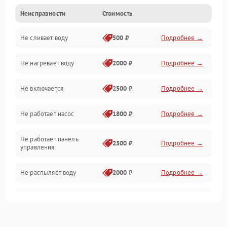
Неисправности
Стоимость
Управление
Не сливает воду
500 ₽
Подробнее →
Электропитание
Не нагревает воду
2000 ₽
Подробнее →
Датчики
Не включается
2500 ₽
Подробнее →
Нагрев
Не работает насос
1800 ₽
Подробнее →
Вода
Не работает панель
Гигиена
2500 ₽
Подробнее →
управления
Программное обеспечение
Не распыляет воду
2000 ₽
Подробнее →
Не запускается цикл
1800 ₽
Подробнее →
стирки