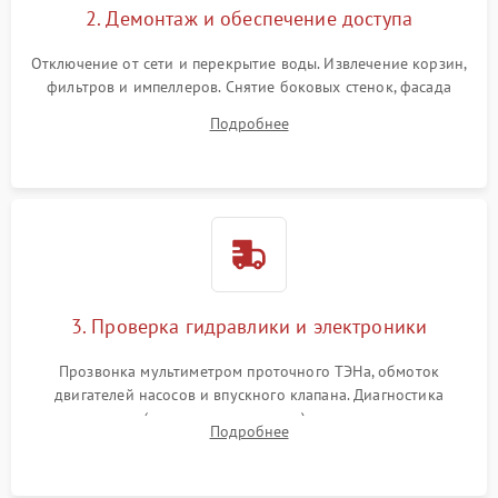
2. Демонтаж и обеспечение доступа
Отключение от сети и перекрытие воды. Извлечение корзин,
фильтров и импеллеров. Снятие боковых стенок, фасада
дверцы или нижнего поддона для прямого доступа к
Подробнее
циркуляционному насосу, ТЭНу и сливной помпе.
3. Проверка гидравлики и электроники
Прозвонка мультиметром проточного ТЭНа, обмоток
двигателей насосов и впускного клапана. Диагностика
прессостата (датчика уровня воды), датчика мутности,
Подробнее
концевика дверцы и электронного модуля управления.