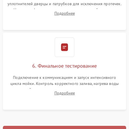
уплотнителей дверцы и патрубков для исключения протечек.
Надежная фиксация хомутов гидравлической системы,
Подробнее
сборка корпуса и установка датчика поплавка.
6. Финальное тестирование
Подключение к коммуникациям и запуск интенсивного
цикла мойки. Контроль корректного залива, нагрева воды
до нужной температуры, отсутствия посторонних шумов,
Подробнее
штатного слива и абсолютной сухости в поддоне.