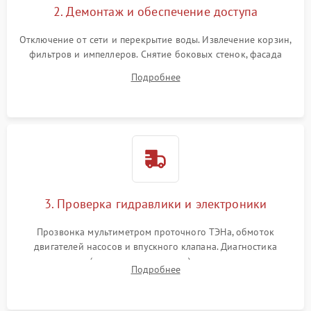
2. Демонтаж и обеспечение доступа
Отключение от сети и перекрытие воды. Извлечение корзин,
фильтров и импеллеров. Снятие боковых стенок, фасада
дверцы или нижнего поддона для прямого доступа к
Подробнее
циркуляционному насосу, ТЭНу и сливной помпе.
3. Проверка гидравлики и электроники
Прозвонка мультиметром проточного ТЭНа, обмоток
двигателей насосов и впускного клапана. Диагностика
прессостата (датчика уровня воды), датчика мутности,
Подробнее
концевика дверцы и электронного модуля управления.