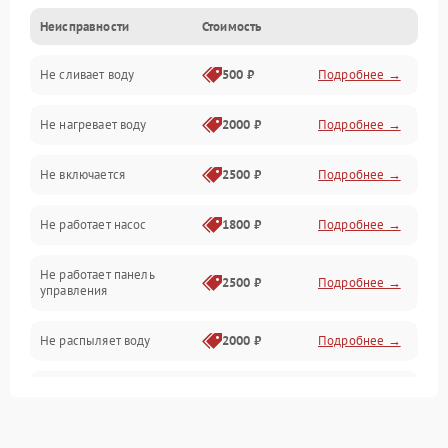
Неисправности
Стоимость
Управление
Не сливает воду
500 ₽
Подробнее →
Электропитание
Не нагревает воду
2000 ₽
Подробнее →
Датчики
Не включается
2500 ₽
Подробнее →
Нагрев
Не работает насос
1800 ₽
Подробнее →
Вода
Не работает панель
Гигиена
2500 ₽
Подробнее →
управления
Программное обеспечение
Не распыляет воду
2000 ₽
Подробнее →
Не запускается цикл
1800 ₽
Подробнее →
стирки