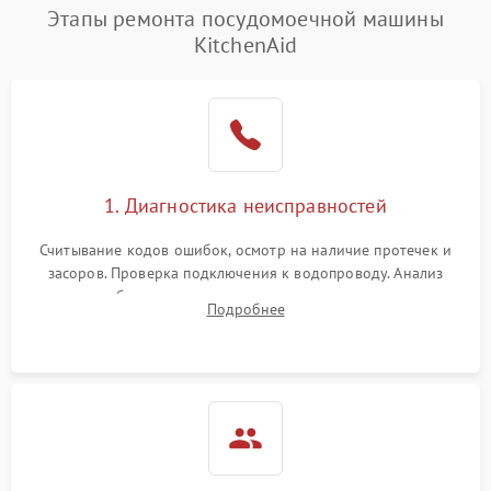
Проблемы с набором
Этапы ремонта посудомоечной машины
1800 ₽
Подробнее →
воды
KitchenAid
Не работает сушилка
2100 ₽
Подробнее →
Сбои в работе таймера
1700 ₽
Подробнее →
Проблемы с
2100 ₽
Подробнее →
1. Диагностика неисправностей
циркуляционным насосом
Считывание кодов ошибок, осмотр на наличие протечек и
засоров. Проверка подключения к водопроводу. Анализ
жалоб на отсутствие слива, нагрева, вращения
Подробнее
разбрызгивателей или срабатывание системы защиты
аквастоп.