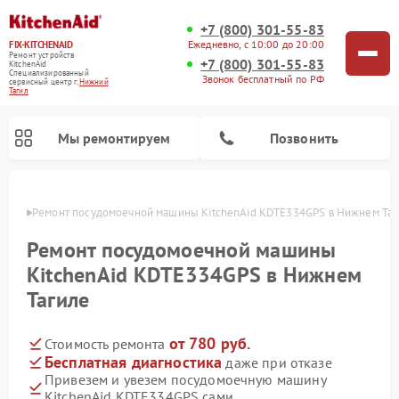
+7 (800) 301-55-83
Ежедневно, с 10:00 до 20:00
FIX-KITCHENAID
Ремонт устройств
+7 (800) 301-55-83
KitchenAid
Специализированный
Звонок бесплатный по РФ
cервисный центр г.
Нижний
Тагил
Мы ремонтируем
Позвонить
агиле
Ремонт посудомоечной машины KitchenAid KDTE334GPS в Нижнем Таг
Ремонт посудомоечной машины
KitchenAid KDTE334GPS в Нижнем
Тагиле
от 780 руб.
Стоимость ремонта
Бесплатная диагностика
даже при отказе
Привезем и увезем посудомоечную машину
Ремонт духовых шкафов KitchenAid
Ремонт микроволновых печей KitchenAid
Ремонт планетарных миксеров KitchenAid
Ремонт холодильников KitchenAid
Ремонт варочных панелей KitchenAid
Ремонт стиральных машин KitchenAid
KitchenAid KDTE334GPS сами