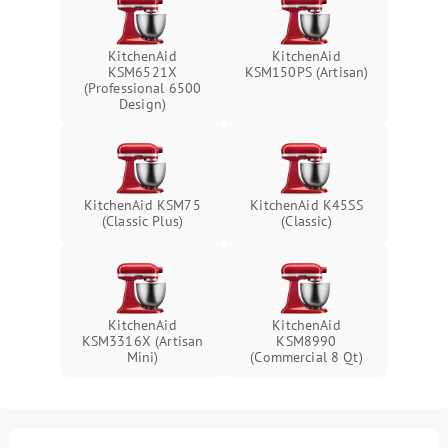
KitchenAid
KitchenAid
KSM6521X
KSM150PS (Artisan)
(Professional 6500
Design)
KitchenAid KSM75
KitchenAid K45SS
(Classic Plus)
(Classic)
KitchenAid
KitchenAid
KSM3316X (Artisan
KSM8990
Mini)
(Commercial 8 Qt)