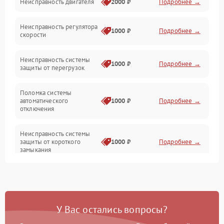
Неисправность двигателя
2000 ₽
Подробнее →
Электропитание
Неисправность регулятора
Привод
1000 ₽
Подробнее →
скорости
Неисправность системы
1000 ₽
Подробнее →
защиты от перегрузок
Поломка системы
автоматического
1000 ₽
Подробнее →
отключения
Неисправность системы
защиты от короткого
1000 ₽
Подробнее →
замыкания
Повреждение системы
1000 ₽
Подробнее →
защиты от перегрева
У Вас остались вопросы?
Неисправность системы
защиты от
1000 ₽
Подробнее →
перенапряжения