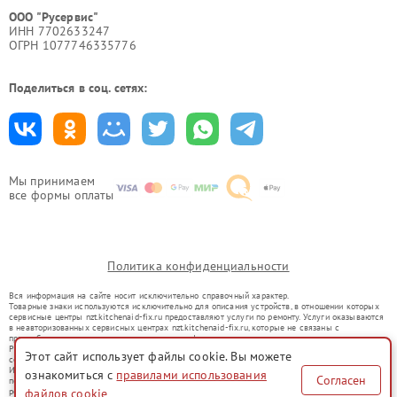
ООО "Русервис"
ИНН 7702633247
ОГРН 1077746335776
Поделиться в соц. сетях:
Мы принимаем
все формы оплаты
Политика конфиденциальности
Вся информация на сайте носит исключительно справочный характер.
Товарные знаки используются исключительно для описания устройств, в отношении которых
сервисные центры nzt.kitchenaid-fix.ru предоставляют услуги по ремонту. Услуги оказываются
в неавторизованных сервисных центрах nzt.kitchenaid-fix.ru, которые не связаны с
правообладателями товарных знаков или их официальными представителями.
Ремонт осуществляется для устройств, уже введенных в гражданский оборот в соответствии
Этот сайт использует файлы cookie. Вы можете
со статьей 1487 ГК РФ.
Использование товарных знаков не преследует цели индивидуализации услуг или введения
ознакомиться с
правилами использования
Согласен
потребителей в заблуждение, а служит для информирования о предоставляемых услугах по
ремонту техники указанных брендов.
файлов cookie