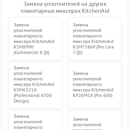
Замена уплотнителей на других
планетарных миксерах KitchenAid
Замена
Замена
уплотнителей
уплотнителей
планетарного
планетарного
миксера KitchenAid
миксера KitchenAid
KSM8990
KSM7586P (Pro Line
(Commercial 8 Qt)
7 Qt)
Замена
уплотнителей
Замена
планетарного
уплотнителей
миксера KitchenAid
планетарного
KSM6521X
миксера KitchenAid
(Professional 6500
KP26M1X (Pro 600)
Design)
Замена
Замена
уплотнителей
уплотнителей
планетарного
планетарного