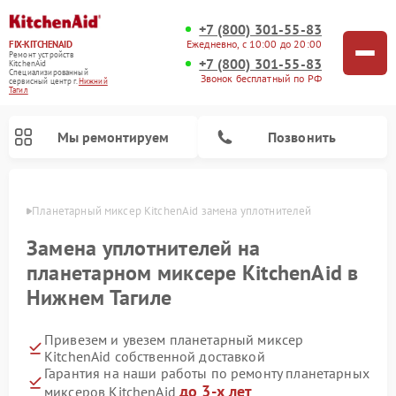
+7 (800) 301-55-83
Ежедневно, с 10:00 до 20:00
FIX-KITCHENAID
Ремонт устройств
+7 (800) 301-55-83
KitchenAid
Специализированный
Звонок бесплатный по РФ
cервисный центр г.
Нижний
Тагил
Мы ремонтируем
Позвонить
агиле
Планетарный миксер KitchenAid замена уплотнителей
Замена уплотнителей на
планетарном миксере KitchenAid в
Нижнем Тагиле
Привезем и увезем планетарный миксер
KitchenAid собственной доставкой
Гарантия на наши работы по ремонту планетарных
Ремонт холодильников KitchenAid
Ремонт варочных панелей KitchenAid
Ремонт стиральных машин KitchenAid
Ремонт посудомоечных машин KitchenAid
Ремонт духовых шкафов KitchenAid
Ремонт микроволновых печей KitchenAid
до 3-х лет
миксеров KitchenAid