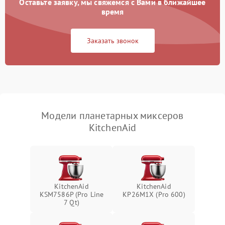
Оставьте заявку, мы свяжемся с Вами в ближайшее
время
Неисправность системы
1000 ₽
Подробнее →
защиты от замыкания
Заказать звонок
Повреждение системы
1000 ₽
Подробнее →
защиты от перегрузок
Неисправность системы
1000 ₽
Подробнее →
защиты от перегрева
Модели планетарных миксеров
Поломка системы защиты
KitchenAid
1000 ₽
Подробнее →
от перенапряжения
Поломка системы защиты
1000 ₽
Подробнее →
от замыкания
KitchenAid
KitchenAid
KSM7586P (Pro Line
KP26M1X (Pro 600)
7 Qt)