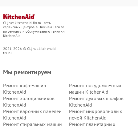
СЦ nzt.kitchenaid-fix.ru - сеть
сервисных центров в Нижнем Тагиле
по ремонту и обслуживанию техники
KitchenAid
2021-2026 © СЦ nzt.kitchenaid-
fix.ru
Мы ремонтируем
Ремонт кофемашин
Ремонт посудомоечных
KitchenAid
машин KitchenAid
Ремонт холодильников
Ремонт духовых шкафов
KitchenAid
KitchenAid
Ремонт варочных панелей
Ремонт микроволновых
KitchenAid
печей KitchenAid
Ремонт стиральных машин
Ремонт планетарных
KitchenAid
миксеров KitchenAid
Ремонт вытяжек KitchenAid