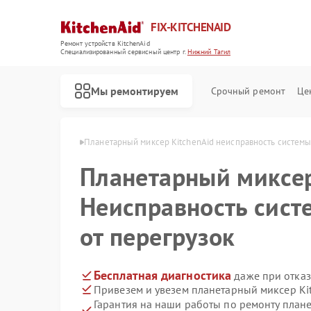
FIX-KITCHENAID
Ремонт устройств KitchenAid
Специализированный cервисный центр г.
Нижний Тагил
Мы ремонтируем
Срочный ремонт
Це
Aid в Нижнем Тагиле
Планетарный миксер KitchenAid неисправность системы
Планетарный миксе
Неисправность сис
от перегрузок
Бесплатная диагностика
даже при отказ
Привезем и увезем планетарный миксер Ki
Гарантия на наши работы по ремонту план
Ремонт кофемашин KitchenAid
Ремонт посудомоечных машин KitchenAid
Ремонт холодильников KitchenAid
Ремонт духовых шкафов KitchenAid
Ремонт варочных панелей KitchenAid
Ремонт микроволновых печей KitchenAid
Ремонт стиральных машин KitchenAid