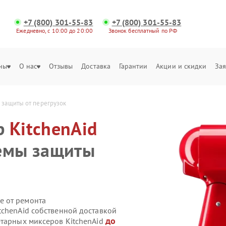
+7 (800) 301-55-83
+7 (800) 301-55-83
Ежедневно, с 10:00 до 20:00
Звонок бесплатный по РФ
ны
О нас
Отзывы
Доставка
Гарантии
Акции и скидки
Зая
 защиты от перегрузок
р
KitchenAid
темы защиты
е от ремонта
tchenAid собственной доставкой
до
етарных миксеров KitchenAid