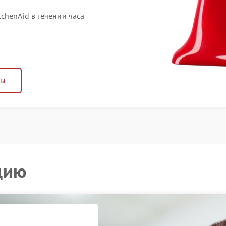
chenAid в течении часа
ны
цию