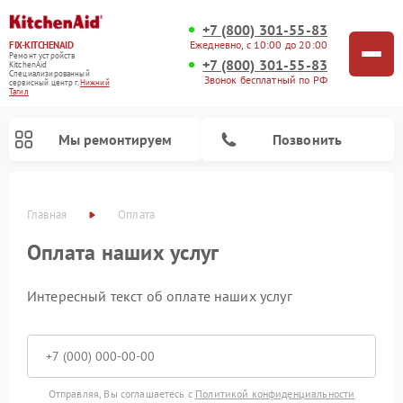
+7 (800) 301-55-83
Ежедневно, с 10:00 до 20:00
FIX-KITCHENAID
Ремонт устройств
+7 (800) 301-55-83
KitchenAid
Специализированный
Звонок бесплатный по РФ
cервисный центр г.
Нижний
Тагил
Мы ремонтируем
Позвонить
Главная
Оплата
Оплата наших услуг
Интересный текст об оплате наших услуг
Ремонт холодильников KitchenAid
Ремонт варочных панелей KitchenAid
Ремонт стиральных машин KitchenAid
Ремонт посудомоечных машин KitchenAid
Ремонт духовых шкафов KitchenAid
Ремонт микроволновых печей KitchenAid
Ремонт планетарных миксеров KitchenAid
Отправляя, Вы соглашаетесь с
Политикой конфиденциальности