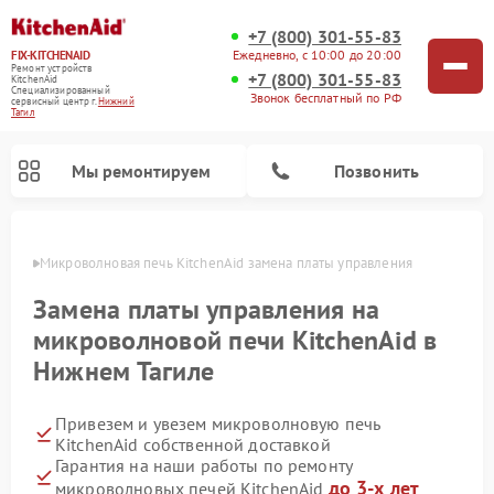
+7 (800) 301-55-83
Ежедневно, с 10:00 до 20:00
FIX-KITCHENAID
Ремонт устройств
+7 (800) 301-55-83
KitchenAid
Специализированный
Звонок бесплатный по РФ
cервисный центр г.
Нижний
Тагил
Мы ремонтируем
Позвонить
агиле
Микроволновая печь KitchenAid замена платы управления
Замена платы управления на
микроволновой печи KitchenAid в
Нижнем Тагиле
Привезем и увезем микроволновую печь
KitchenAid собственной доставкой
Гарантия на наши работы по ремонту
Ремонт холодильников KitchenAid
Ремонт варочных панелей KitchenAid
Ремонт планетарных миксеров KitchenAid
Ремонт посудомоечных машин KitchenAid
Ремонт духовых шкафов KitchenAid
Ремонт стиральных машин KitchenAid
до 3-х лет
микроволновых печей KitchenAid