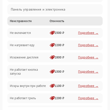
Панель управления и электроника
Неисправности
Стоимость
Дверца и корпус
Не включается
2500 ₽
Подробнее →
Механика и внутренние элементы
Не нагревает еду
2200 ₽
Подробнее →
Механические повреждения
Искажение дисплея
2800 ₽
Подробнее →
Питание и запуск
Не работает кнопка
Нагрев и приготовление
1500 ₽
Подробнее →
запуска
Программное обеспечение
Искры внутри при работе
1100 ₽
Подробнее →
Не работает гриль
2200 ₽
Подробнее →