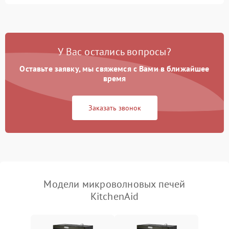
Перегрев или отключение
2400 ₽
Подробнее →
во время работы
Появление запаха гари
2400 ₽
Подробнее →
У Вас остались вопросы?
Проблемы с вентилятором
2000 ₽
Подробнее →
Оставьте заявку, мы свяжемся с Вами в ближайшее
время
Поломка системы
2200 ₽
Подробнее →
охлаждения
Заказать звонок
Не работают сенсорные
2400 ₽
Подробнее →
кнопки
Не горит подсветка
2000 ₽
Подробнее →
Сломался трансформатор
1000 ₽
Подробнее →
Модели микроволновых печей
KitchenAid