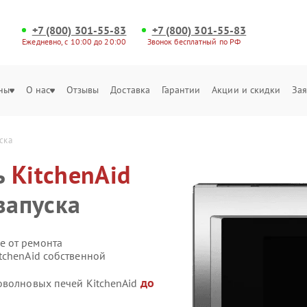
+7 (800) 301-55-83
+7 (800) 301-55-83
Ежедневно, с 10:00 до 20:00
Звонок бесплатный по РФ
ны
О нас
Отзывы
Доставка
Гарантии
Акции и скидки
Зая
ска
ь
KitchenAid
запуска
е от ремонта
tchenAid собственной
до
оволновых печей KitchenAid