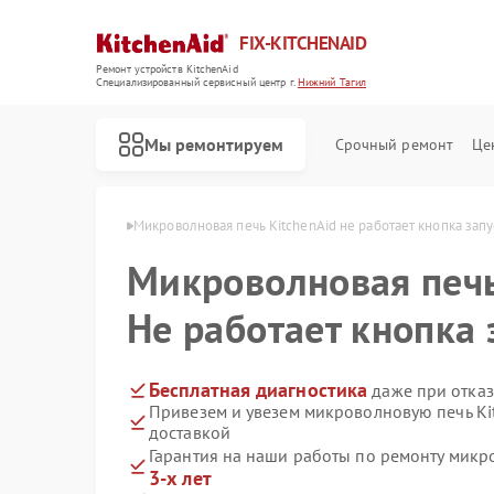
FIX-KITCHENAID
Ремонт устройств KitchenAid
Специализированный cервисный центр г.
Нижний Тагил
Мы ремонтируем
Срочный ремонт
Це
id в Нижнем Тагиле
Микроволновая печь KitchenAid не работает кнопка запу
Микроволновая печ
Не работает кнопка 
Бесплатная диагностика
даже при отказ
Привезем и увезем микроволновую печь Ki
доставкой
Гарантия на наши работы по ремонту микр
3-х лет
Ремонт кофемашин KitchenAid
Ремонт посудомоечных машин KitchenAid
Ремонт холодильников KitchenAid
Ремонт духовых шкафов KitchenAid
Ремонт варочных панелей KitchenAid
Ремонт стиральных машин KitchenAid
Ремонт планетарных миксеров KitchenAid