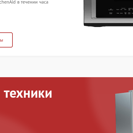
henAid в течении часа
ны
 техники