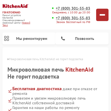
+7 (800) 301-55-83
Ежедневно, с 10:00 до 20:00
FIX-KITCHENAID
Ремонт устройств
+7 (800) 301-55-83
KitchenAid
Специализированный
Звонок бесплатный по РФ
cервисный центр г.
Нижний
Тагил
Мы ремонтируем
Позвонить
агиле
Микроволновая печь KitchenAid не горит подсветка
Микроволновая печь
KitchenAid
Не горит подсветка
Бесплатная диагностика
даже при отказе от
ремонта
Привезем и увезем микроволновую печь
KitchenAid собственной доставкой
Ремонт холодильников KitchenAid
Ремонт варочных панелей KitchenAid
Ремонт планетарных миксеров KitchenAid
Ремонт посудомоечных машин KitchenAid
Ремонт духовых шкафов KitchenAid
Ремонт стиральных машин KitchenAid
Гарантия на наши работы по ремонту