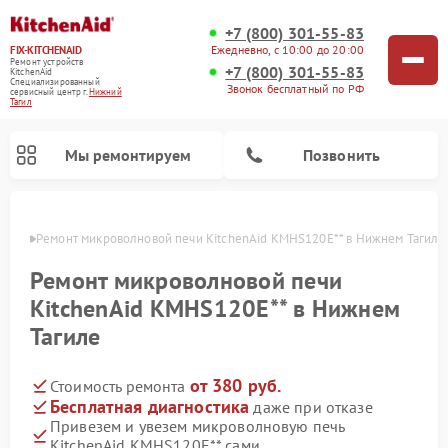
+7 (800) 301-55-83
Ежедневно, с 10:00 до 20:00
FIX-KITCHENAID
Ремонт устройств
+7 (800) 301-55-83
KitchenAid
Специализированный
Звонок бесплатный по РФ
cервисный центр г.
Нижний
Тагил
Мы ремонтируем
Позвонить
агиле
Ремонт микроволновой печи KitchenAid KMHS120E** в Нижнем Тагиле
Ремонт микроволновой печи
KitchenAid KMHS120E** в Нижнем
Тагиле
от 380 руб.
Стоимость ремонта
Бесплатная диагностика
даже при отказе
Привезем и увезем микроволновую печь
Ремонт холодильников KitchenAid
Ремонт варочных панелей KitchenAid
Ремонт планетарных миксеров KitchenAid
Ремонт посудомоечных машин KitchenAid
Ремонт духовых шкафов KitchenAid
Ремонт стиральных машин KitchenAid
KitchenAid KMHS120E** сами