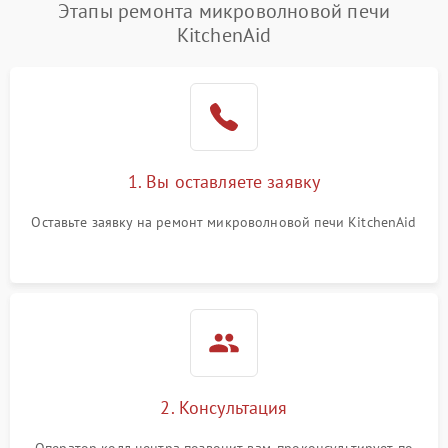
Появление запаха гари
2400 ₽
Подробнее →
Этапы ремонта микроволновой печи
KitchenAid
Проблемы с вентилятором
2000 ₽
Подробнее →
Поломка системы
2200 ₽
Подробнее →
охлаждения
Не работают сенсорные
2400 ₽
Подробнее →
1. Вы оставляете заявку
кнопки
Оставьте заявку на ремонт микроволновой печи KitchenAid
Не горит подсветка
2000 ₽
Подробнее →
Сломался трансформатор
1000 ₽
Подробнее →
2. Консультация