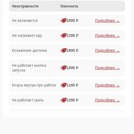
Неисправности
Стоимость
Дверца и корпус
Не включается
2500 ₽
Подробнее →
Механика и внутренние элементы
Не нагревает еду
2200 ₽
Подробнее →
Механические повреждения
Искажение дисплея
2800 ₽
Подробнее →
Питание и запуск
Не работает кнопка
Нагрев и приготовление
1500 ₽
Подробнее →
запуска
Программное обеспечение
Искры внутри при работе
1100 ₽
Подробнее →
Не работает гриль
2200 ₽
Подробнее →
Перегрев или отключение
2400 ₽
Подробнее →
во время работы