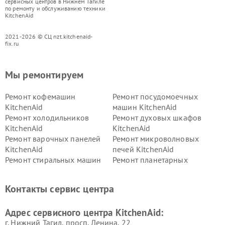
сервисных центров в Нижнем Тагиле
по ремонту и обслуживанию техники
KitchenAid
2021-2026 © СЦ nzt.kitchenaid-
fix.ru
Мы ремонтируем
Ремонт кофемашин
Ремонт посудомоечных
KitchenAid
машин KitchenAid
Ремонт холодильников
Ремонт духовых шкафов
KitchenAid
KitchenAid
Ремонт варочных панелей
Ремонт микроволновых
KitchenAid
печей KitchenAid
Ремонт стиральных машин
Ремонт планетарных
KitchenAid
миксеров KitchenAid
Ремонт вытяжек KitchenAid
Контакты сервис центра
Адрес сервисного центра KitchenAid:
г. Нижний Тагил, просп. Ленина, 22