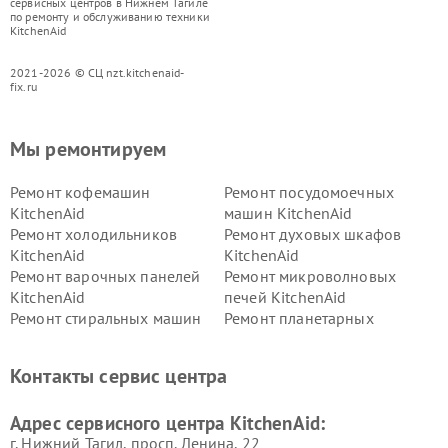
сервисных центров в Нижнем Тагиле
по ремонту и обслуживанию техники
KitchenAid
2021-2026 © СЦ nzt.kitchenaid-
fix.ru
Мы ремонтируем
Ремонт кофемашин
Ремонт посудомоечных
KitchenAid
машин KitchenAid
Ремонт холодильников
Ремонт духовых шкафов
KitchenAid
KitchenAid
Ремонт варочных панелей
Ремонт микроволновых
KitchenAid
печей KitchenAid
Ремонт стиральных машин
Ремонт планетарных
KitchenAid
миксеров KitchenAid
Ремонт вытяжек KitchenAid
Контакты сервис центра
Адрес сервисного центра KitchenAid:
г. Нижний Тагил, просп. Ленина, 22