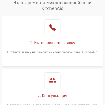
Появление запаха гари
2400 ₽
Подробнее →
Этапы ремонта микроволновой печи
KitchenAid
Проблемы с вентилятором
2000 ₽
Подробнее →
Поломка системы
2200 ₽
Подробнее →
охлаждения
Не работают сенсорные
2400 ₽
Подробнее →
1. Вы оставляете заявку
кнопки
Оставьте заявку на ремонт микроволновой печи KitchenAid
Не горит подсветка
2000 ₽
Подробнее →
Сломался трансформатор
1000 ₽
Подробнее →
2. Консультация