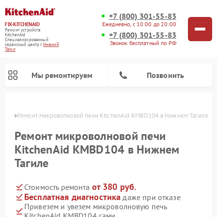
+7 (800) 301-55-83
Ежедневно, с 10:00 до 20:00
FIX-KITCHENAID
Ремонт устройств
+7 (800) 301-55-83
KitchenAid
Специализированный
Звонок бесплатный по РФ
cервисный центр г.
Нижний
Тагил
Мы ремонтируем
Позвонить
агиле
Ремонт микроволновой печи KitchenAid KMBD104 в Нижнем Тагиле
Ремонт микроволновой печи
KitchenAid KMBD104 в Нижнем
Тагиле
от 380 руб.
Стоимость ремонта
Бесплатная диагностика
даже при отказе
Привезем и увезем микроволновую печь
Ремонт холодильников KitchenAid
Ремонт варочных панелей KitchenAid
Ремонт планетарных миксеров KitchenAid
Ремонт посудомоечных машин KitchenAid
Ремонт духовых шкафов KitchenAid
Ремонт стиральных машин KitchenAid
KitchenAid KMBD104 сами