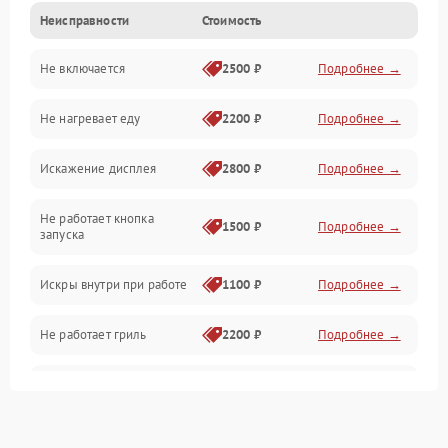
Неисправности
Стоимость
Дверца и корпус
Не включается
2500 ₽
Подробнее →
Механика и внутренние элементы
Не нагревает еду
2200 ₽
Подробнее →
Механические повреждения
Искажение дисплея
2800 ₽
Подробнее →
Питание и запуск
Не работает кнопка
Нагрев и приготовление
1500 ₽
Подробнее →
запуска
Программное обеспечение
Искры внутри при работе
1100 ₽
Подробнее →
Не работает гриль
2200 ₽
Подробнее →
Перегрев или отключение
2400 ₽
Подробнее →
во время работы