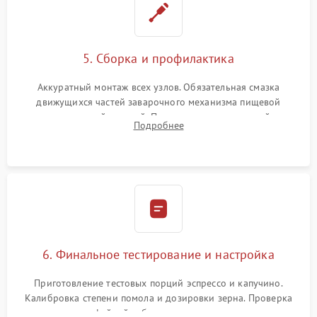
5. Сборка и профилактика
Аккуратный монтаж всех узлов. Обязательная смазка
движущихся частей заварочного механизма пищевой
силиконовой смазкой. Проведение программной
Подробнее
декальцинации и очистки системы от кофейных масел.
Надежная фиксация всех соединений.
6. Финальное тестирование и настройка
Приготовление тестовых порций эспрессо и капучино.
Калибровка степени помола и дозировки зерна. Проверка
плотности кофейной таблетки, температуры напитка и