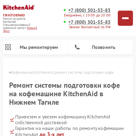
+7 (800) 301-55-83
Ежедневно, с 10:00 до 20:00
FIX-KITCHENAID
Ремонт устройств
+7 (800) 301-55-83
KitchenAid
Специализированный
Звонок бесплатный по РФ
cервисный центр г.
Нижний
Тагил
Мы ремонтируем
Позвонить
агиле
Кофемашина KitchenAid ремонт системы подготовки кофе
Ремонт системы подготовки кофе
на кофемашине KitchenAid в
Нижнем Тагиле
Привезем и увезем кофемашину KitchenAid
собственной доставкой
Гарантия на наши работы по ремонту кофемашин
Ремонт посудомоечных машин KitchenAid
Ремонт духовых шкафов KitchenAid
Ремонт микроволновых печей KitchenAid
Ремонт планетарных миксеров KitchenAid
Ремонт холодильников KitchenAid
Ремонт варочных панелей KitchenAid
Ремонт стиральных машин KitchenAid
до 3-х лет
KitchenAid