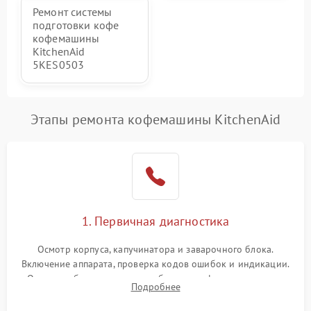
Ремонт системы
подготовки кофе
кофемашины
KitchenAid
5KES0503
Этапы ремонта кофемашины KitchenAid
1. Первичная диагностика
Осмотр корпуса, капучинатора и заварочного блока.
Включение аппарата, проверка кодов ошибок и индикации.
Оценка работы помпы, термоблока и кофемолки на слух.
Подробнее
Измерение температуры и давления воды для выявления
локализации поломки.