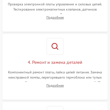
Проверка электронной платы управления и силовых цепей.
Тестирование электромагнитных клапанов, датчиков
температуры и расходомера. Оценка степени износа
Подробнее
жерновов кофемолки, уплотнительных колец гидросистемы
и шестерней редуктора.
4. Ремонт и замена деталей
Компонентный ремонт платы, пайка цепей питания. Замена
неисправной помпы, перегоревшего термоблока или тупых
жерновов. Установка новых силиконовых уплотнителей (O-
Подробнее
ring) и тефлоновых трубок для надежного устранения
протечек.