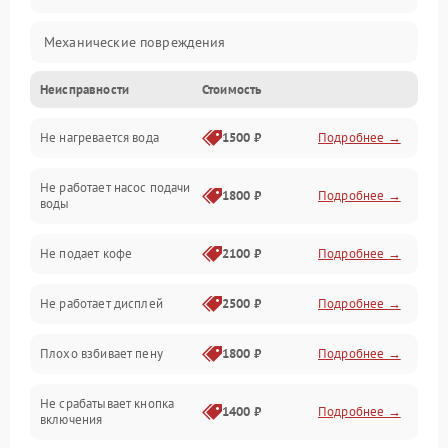
Механические повреждения
Неисправности
Стоимость
Прочие неисправности
Не нагревается вода
1500 ₽
Подробнее →
Включение и работа
Не работает насос подачи
Проблемы с водой
1800 ₽
Подробнее →
воды
Проблемы с капучинатором и паром
Не подает кофе
2100 ₽
Подробнее →
Управление и электроника
Не работает дисплей
2500 ₽
Подробнее →
Программное обеспечение
Плохо взбивает пену
1800 ₽
Подробнее →
Не срабатывает кнопка
1400 ₽
Подробнее →
включения