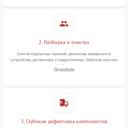
2. Разборка и очистка
Снятие корпусных панелей, демонтаж заварочного
устройства, диспенсера и гидросистемы. Глубокая очистка
внутренних узлов от кофейных масел, жмыха и накипи.
Подробнее
Промывка дренажных каналов и фильтров с использованием
специализированной химии.
3. Глубокая дефектовка компонентов