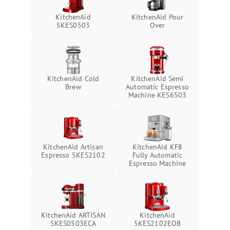
KitchenAid
KitchenAid Pour
5KES0503
Over
KitchenAid Cold
KitchenAid Semi
Brew
Automatic Espresso
Machine KES6503
KitchenAid Artisan
KitchenAid KF8
Espresso 5KES2102
Fully Automatic
Espresso Machine
KitchenAid ARTISAN
KitchenAid
5KES0503ECA
5KES2102EOB