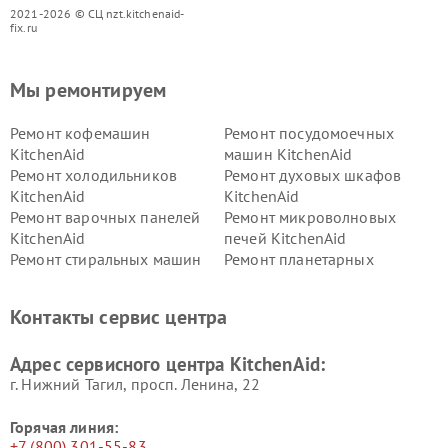
2021-2026 © СЦ nzt.kitchenaid-
fix.ru
Мы ремонтируем
Ремонт кофемашин
Ремонт посудомоечных
KitchenAid
машин KitchenAid
Ремонт холодильников
Ремонт духовых шкафов
KitchenAid
KitchenAid
Ремонт варочных панелей
Ремонт микроволновых
KitchenAid
печей KitchenAid
Ремонт стиральных машин
Ремонт планетарных
KitchenAid
миксеров KitchenAid
Ремонт вытяжек KitchenAid
Контакты сервис центра
Адрес сервисного центра KitchenAid:
г. Нижний Тагил, просп. Ленина, 22
Горячая линия:
+7 (800) 301-55-83