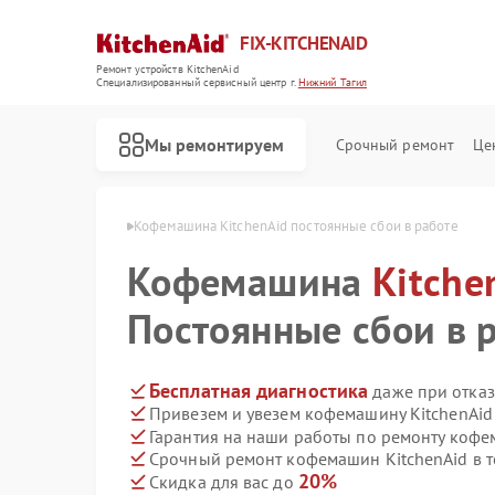
FIX-KITCHENAID
Ремонт устройств KitchenAid
Специализированный cервисный центр г.
Нижний Тагил
Мы ремонтируем
Срочный ремонт
Це
id в Нижнем Тагиле
Кофемашина KitchenAid постоянные сбои в работе
Кофемашина
Kitche
Постоянные сбои в 
Бесплатная диагностика
даже при отказ
Привезем и увезем кофемашину KitchenAid
Гарантия на наши работы по ремонту кофе
Срочный ремонт кофемашин KitchenAid в т
20%
Скидка для вас до
Ремонт посудомоечных машин KitchenAid
Ремонт холодильников KitchenAid
Ремонт духовых шкафов KitchenAid
Ремонт варочных панелей KitchenAid
Ремонт микроволновых печей KitchenAid
Ремонт стиральных машин KitchenAid
Ремонт планетарных миксеров KitchenAid