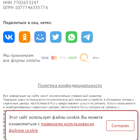
ИНН 7702633247
ОГРН 1077746335776
Поделиться в соц. сетях:
Мы принимаем
все формы оплаты
Политика конфиденциальности
Вся информация на сайте носит исключительно справочный характер.
Товарные знаки используются исключительно для описания устройств, в отношении которых
сервисные центры nzt.kitchenaid-fix.ru предоставляют услуги по ремонту. Услуги оказываются
в неавторизованных сервисных центрах nzt.kitchenaid-fix.ru, которые не связаны с
правообладателями товарных знаков или их официальными представителями.
Ремонт осуществляется для устройств, уже введенных в гражданский оборот в соответствии
Этот сайт использует файлы cookie. Вы можете
со статьей 1487 ГК РФ.
Использование товарных знаков не преследует цели индивидуализации услуг или введения
ознакомиться с
правилами использования
Согласен
потребителей в заблуждение, а служит для информирования о предоставляемых услугах по
ремонту техники указанных брендов.
файлов cookie
Представленная на сайте информация не является публичной офертой, определяемой
положениями Статьи 437(2) Гражданского кодекса РФ