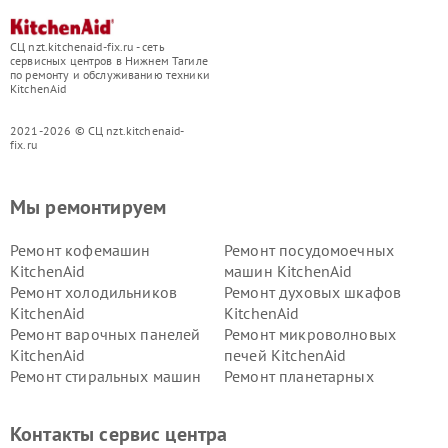
СЦ nzt.kitchenaid-fix.ru - сеть
сервисных центров в Нижнем Тагиле
по ремонту и обслуживанию техники
KitchenAid
2021-2026 © СЦ nzt.kitchenaid-
fix.ru
Мы ремонтируем
Ремонт кофемашин
Ремонт посудомоечных
KitchenAid
машин KitchenAid
Ремонт холодильников
Ремонт духовых шкафов
KitchenAid
KitchenAid
Ремонт варочных панелей
Ремонт микроволновых
KitchenAid
печей KitchenAid
Ремонт стиральных машин
Ремонт планетарных
KitchenAid
миксеров KitchenAid
Ремонт вытяжек KitchenAid
Контакты сервис центра