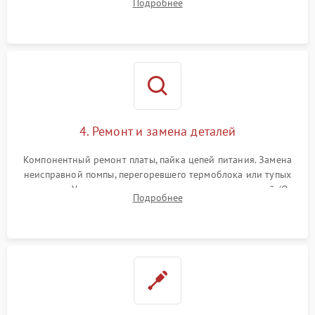
Подробнее
жерновов кофемолки, уплотнительных колец гидросистемы
и шестерней редуктора.
4. Ремонт и замена деталей
Компонентный ремонт платы, пайка цепей питания. Замена
неисправной помпы, перегоревшего термоблока или тупых
жерновов. Установка новых силиконовых уплотнителей (O-
Подробнее
ring) и тефлоновых трубок для надежного устранения
протечек.