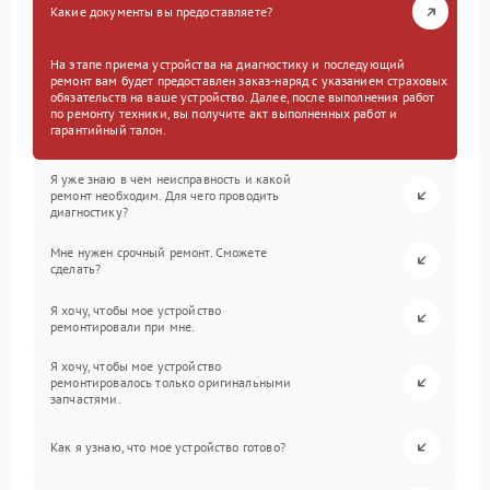
Какие документы вы предоставляете?
На этапе приема устройства на диагностику и последующий
ремонт вам будет предоставлен заказ-наряд с указанием страховых
обязательств на ваше устройство. Далее, после выполнения работ
по ремонту техники, вы получите акт выполненных работ и
гарантийный талон.
Я уже знаю в чем неисправность и какой
ремонт необходим. Для чего проводить
диагностику?
Мне нужен срочный ремонт. Сможете
сделать?
Я хочу, чтобы мое устройство
ремонтировали при мне.
Я хочу, чтобы мое устройство
ремонтировалось только оригинальными
запчастями.
Как я узнаю, что мое устройство готово?