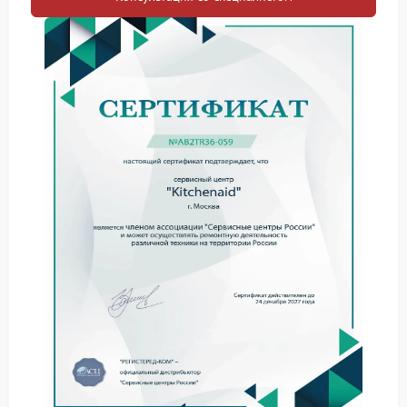
паровой канал забит накипью;
снизилось давление в системе;
не работает элемент нагрева;
нарушена герметичность соединений.
Если вместо стабильной подачи появляется слабая
струя или выходит только горячая вода, сервис
Kitchenaid рассматривает состояние внутренних
деталей и проходимость паровой линии. Это дает
возможность точно определить, какая часть системы
требует ремонта.
Какие признаки указывают на
неисправность
О проблеме обычно говорят следующие признаки:
пар не идет даже после нагрева;
слышен шум, но давления нет;
из насадки выходят брызги воды;
молоко не взбивается как обычно.
Почему не стоит затягивать с