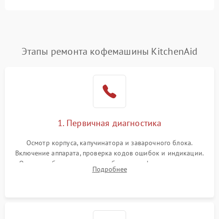
Этапы ремонта кофемашины KitchenAid
1. Первичная диагностика
Осмотр корпуса, капучинатора и заварочного блока.
Включение аппарата, проверка кодов ошибок и индикации.
Оценка работы помпы, термоблока и кофемолки на слух.
Подробнее
Измерение температуры и давления воды для выявления
локализации поломки.