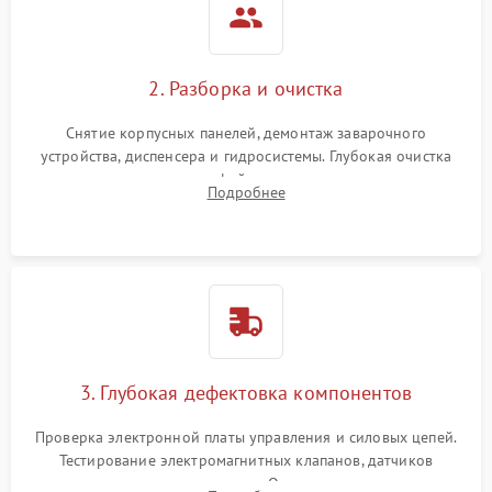
2. Разборка и очистка
Снятие корпусных панелей, демонтаж заварочного
устройства, диспенсера и гидросистемы. Глубокая очистка
внутренних узлов от кофейных масел, жмыха и накипи.
Подробнее
Промывка дренажных каналов и фильтров с использованием
специализированной химии.
3. Глубокая дефектовка компонентов
Проверка электронной платы управления и силовых цепей.
Тестирование электромагнитных клапанов, датчиков
температуры и расходомера. Оценка степени износа