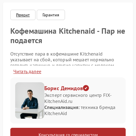
Ремонт
Гарантия
Кофемашина Kitchenaid - Пар не
подается
Отсутствие пара в кофемашине Kitchenaid
указывает на сбой, который мешает нормально
готовить капучино и другие напитки с молоком.
Важно не откладывать ремонт Kitchenaid, поскольку
Читать далее
проблема может быть связана не только с насадкой,
но и с системой нагрева, подачей воды или
Борис Демидов
внутренними соединениями.
Эксперт сервисного центр FIX-
По каким причинам исчезает
KitchenAid.ru
Специализация:
техника бренда
пар
KitchenAid
На практике такая неисправность возникает по
разным причинам:
Консультация со специалистом