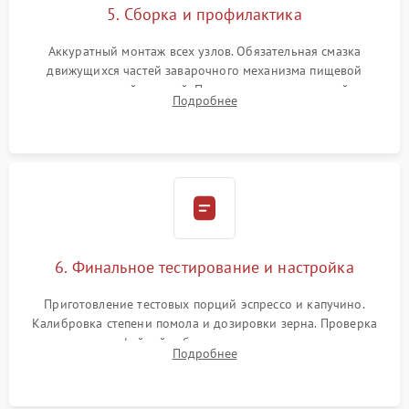
5. Сборка и профилактика
Аккуратный монтаж всех узлов. Обязательная смазка
движущихся частей заварочного механизма пищевой
силиконовой смазкой. Проведение программной
Подробнее
декальцинации и очистки системы от кофейных масел.
Надежная фиксация всех соединений.
6. Финальное тестирование и настройка
Приготовление тестовых порций эспрессо и капучино.
Калибровка степени помола и дозировки зерна. Проверка
плотности кофейной таблетки, температуры напитка и
Подробнее
качества молочной пены. Контроль отсутствия посторонних
шумов и протечек.