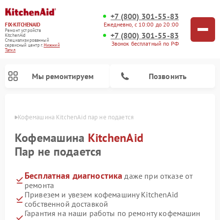
+7 (800) 301-55-83
Ежедневно, с 10:00 до 20:00
FIX-KITCHENAID
Ремонт устройств
+7 (800) 301-55-83
KitchenAid
Специализированный
Звонок бесплатный по РФ
cервисный центр г.
Нижний
Тагил
Мы ремонтируем
Позвонить
агиле
Кофемашина KitchenAid пар не подается
Кофемашина
KitchenAid
Пар не подается
Бесплатная диагностика
даже при отказе от
ремонта
Привезем и увезем кофемашину KitchenAid
собственной доставкой
Ремонт посудомоечных машин KitchenAid
Ремонт духовых шкафов KitchenAid
Ремонт микроволновых печей KitchenAid
Ремонт планетарных миксеров KitchenAid
Ремонт холодильников KitchenAid
Ремонт варочных панелей KitchenAid
Ремонт стиральных машин KitchenAid
Гарантия на наши работы по ремонту кофемашин