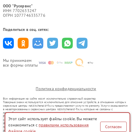
ООО "Русервис"
ИНН 7702633247
ОГРН 1077746335776
Поделиться в соц. сетях:
Мы принимаем
все формы оплаты
Политика конфиденциальности
Вся информация на сайте носит исключительно справочный характер.
Товарные знаки используются исключительно для описания устройств, в отношении которых
сервисные центры nzt.kitchenaid-fix.ru предоставляют услуги по ремонту. Услуги оказываются
в неавторизованных сервисных центрах nzt.kitchenaid-fix.ru, которые не связаны с
правообладателями товарных знаков или их официальными представителями.
Ремонт осуществляется для устройств, уже введенных в гражданский оборот в соответствии
Этот сайт использует файлы cookie. Вы можете
со статьей 1487 ГК РФ.
Использование товарных знаков не преследует цели индивидуализации услуг или введения
ознакомиться с
правилами использования
Согласен
потребителей в заблуждение, а служит для информирования о предоставляемых услугах по
ремонту техники указанных брендов.
файлов cookie