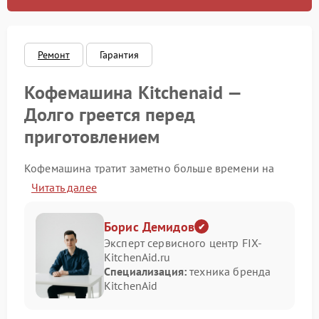
Ремонт
Гарантия
Кофемашина Kitchenaid —
Долго греется перед
приготовлением
Кофемашина тратит заметно больше времени на
нагрев перед приготовлением напитка? Это может
Читать далее
свидетельствовать о возникновении технических
неполадок. Своевременное обращение в сервис
Kitchenaid поможет устранить проблему на ранней
Борис Демидов
стадии и сохранить работоспособность устройства
Эксперт сервисного центр FIX-
на долгие годы.
KitchenAid.ru
Специализация:
техника бренда
Причины задержки нагрева могут быть разными.
KitchenAid
Рассмотрим основные:
Накипь в системе нагрева: отложения солей