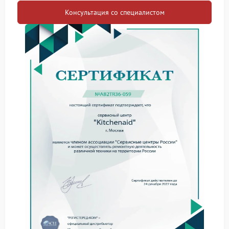
жесткости на стенках теплообменника и трубках
Консультация со специалистом
замедляют передачу тепла.
Неисправность нагревательного элемента: износ
или частичное повреждение ТЭНа снижает его
эффективность.
Сбои в работе датчиков температуры:
некорректные показания заставляют систему
дольше выполнять цикл нагрева.
Проблемы с питанием: нестабильное
напряжение в сети может влиять на скорость
работы нагревательных компонентов.
Чтобы минимизировать риск подобных неполадок,
важно соблюдать правила эксплуатации и
регулярно проводить профилактическое
обслуживание кофемашины Kitchenaid.
Если самостоятельные меры не помогли
восстановить нормальную работу устройства, стоит
обратиться к мастерам FIX‑KITCHENAID.
Специалисты проведут диагностику и выполнят
необходимый ремонт Kitchenaid с использованием
оригинальных запчастей.