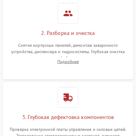
2. Разборка и очистка
Снятие корпусных панелей, демонтаж заварочного
устройства, диспенсера и гидросистемы. Глубокая очистка
внутренних узлов от кофейных масел, жмыха и накипи.
Подробнее
Промывка дренажных каналов и фильтров с использованием
специализированной химии.
3. Глубокая дефектовка компонентов
Проверка электронной платы управления и силовых цепей.
Тестирование электромагнитных клапанов, датчиков