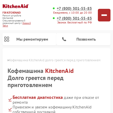
+7 (800) 301-55-83
Ежедневно, с 10:00 до 20:00
FIX-KITCHENAID
Ремонт устройств
+7 (800) 301-55-83
KitchenAid
Специализированный
Звонок бесплатный по РФ
cервисный центр г.
Нижний
Тагил
Мы ремонтируем
Позвонить
агиле
Кофемашина KitchenAid долго греется перед приготовлением
Кофемашина
KitchenAid
Долго греется перед
приготовлением
Бесплатная диагностика
даже при отказе от
ремонта
Привезем и увезем кофемашину KitchenAid
Ремонт посудомоечных машин KitchenAid
Ремонт духовых шкафов KitchenAid
Ремонт микроволновых печей KitchenAid
Ремонт планетарных миксеров KitchenAid
Ремонт холодильников KitchenAid
Ремонт варочных панелей KitchenAid
Ремонт стиральных машин KitchenAid
собственной доставкой