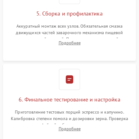
5. Сборка и профилактика
Аккуратный монтаж всех узлов. Обязательная смазка
движущихся частей заварочного механизма пищевой
силиконовой смазкой. Проведение программной
Подробнее
декальцинации и очистки системы от кофейных масел.
Надежная фиксация всех соединений.
6. Финальное тестирование и настройка
Приготовление тестовых порций эспрессо и капучино.
Калибровка степени помола и дозировки зерна. Проверка
плотности кофейной таблетки, температуры напитка и
Подробнее
качества молочной пены. Контроль отсутствия посторонних
шумов и протечек.