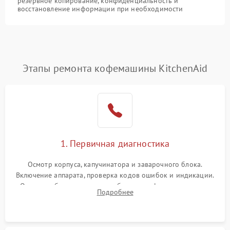
резервное копирование, конфиденциальность и
восстановление информации при необходимости
Этапы ремонта кофемашины KitchenAid
1. Первичная диагностика
Осмотр корпуса, капучинатора и заварочного блока.
Включение аппарата, проверка кодов ошибок и индикации.
Оценка работы помпы, термоблока и кофемолки на слух.
Подробнее
Измерение температуры и давления воды для выявления
локализации поломки.