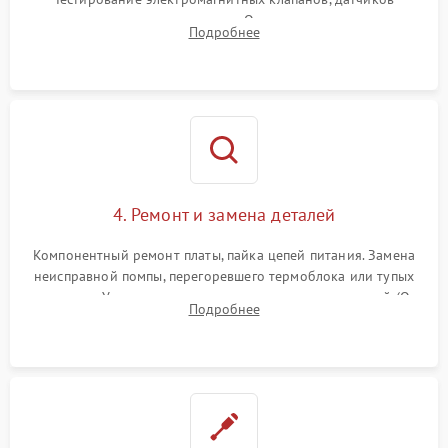
температуры и расходомера. Оценка степени износа
Подробнее
жерновов кофемолки, уплотнительных колец гидросистемы
и шестерней редуктора.
4. Ремонт и замена деталей
Компонентный ремонт платы, пайка цепей питания. Замена
неисправной помпы, перегоревшего термоблока или тупых
жерновов. Установка новых силиконовых уплотнителей (O-
Подробнее
ring) и тефлоновых трубок для надежного устранения
протечек.