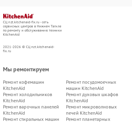
СЦ nzt.kitchenaid-fix.ru - сеть
сервисных центров в Нижнем Тагиле
по ремонту и обслуживанию техники
KitchenAid
2021-2026 © СЦ nzt.kitchenaid-
fix.ru
Мы ремонтируем
Ремонт кофемашин
Ремонт посудомоечных
KitchenAid
машин KitchenAid
Ремонт холодильников
Ремонт духовых шкафов
KitchenAid
KitchenAid
Ремонт варочных панелей
Ремонт микроволновых
KitchenAid
печей KitchenAid
Ремонт стиральных машин
Ремонт планетарных
KitchenAid
миксеров KitchenAid
Ремонт вытяжек KitchenAid