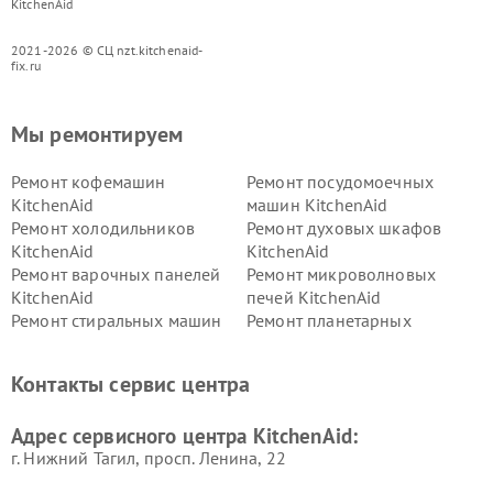
KitchenAid
2021-2026 © СЦ nzt.kitchenaid-
fix.ru
Мы ремонтируем
Ремонт кофемашин
Ремонт посудомоечных
KitchenAid
машин KitchenAid
Ремонт холодильников
Ремонт духовых шкафов
KitchenAid
KitchenAid
Ремонт варочных панелей
Ремонт микроволновых
KitchenAid
печей KitchenAid
Ремонт стиральных машин
Ремонт планетарных
KitchenAid
миксеров KitchenAid
Ремонт вытяжек KitchenAid
Контакты сервис центра
Адрес сервисного центра KitchenAid:
г. Нижний Тагил, просп. Ленина, 22