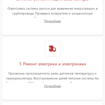
Опрессовка системы азотом для выявления микротрещин в
трубопроводе. Проверка испарителя и конденсатора
течеискателем. Демонтаж старого фильтра-осушителя и
Подробнее
продувка капиллярной трубки для устранения засоров.
3. Ремонт электрики и электроники
Прозвонка пускозащитного реле, датчиков температуры и
терморегулятора. Восстановление цепей питания системы No
Frost, включая ТЭН оттайки и вентилятор. Ремонт или замена
Подробнее
платы управления при сбоях алгоритмов.