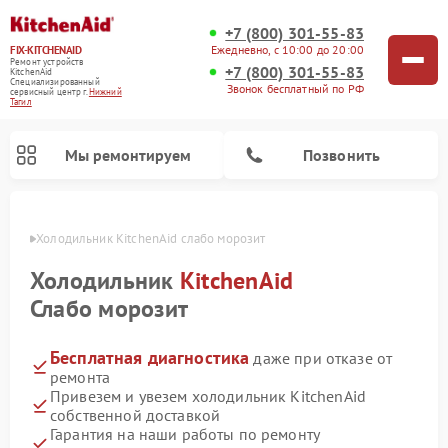
+7 (800) 301-55-83
Ежедневно, с 10:00 до 20:00
FIX-KITCHENAID
Ремонт устройств
+7 (800) 301-55-83
KitchenAid
Специализированный
Звонок бесплатный по РФ
cервисный центр г.
Нижний
Тагил
Мы ремонтируем
Позвонить
агиле
Холодильник KitchenAid слабо морозит
Холодильник
KitchenAid
Слабо морозит
Бесплатная диагностика
даже при отказе от
ремонта
Привезем и увезем холодильник KitchenAid
собственной доставкой
Ремонт духовых шкафов KitchenAid
Ремонт микроволновых печей KitchenAid
Ремонт планетарных миксеров KitchenAid
Ремонт посудомоечных машин KitchenAid
Ремонт варочных панелей KitchenAid
Ремонт стиральных машин KitchenAid
Гарантия на наши работы по ремонту