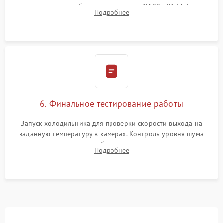
дозированным объемом хладагента (R600a, R134a) по
Подробнее
электронным весам. Контроль рабочего давления в системе.
6. Финальное тестирование работы
Запуск холодильника для проверки скорости выхода на
заданную температуру в камерах. Контроль уровня шума
компрессора, отсутствия обмерзания стенок и корректного
Подробнее
срабатывания системы автоматической оттайки.