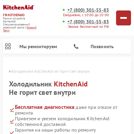
+7 (800) 301-55-83
Ежедневно, с 10:00 до 20:00
FIX-KITCHENAID
Ремонт устройств
+7 (800) 301-55-83
KitchenAid
Специализированный
Звонок бесплатный по РФ
cервисный центр г.
Нижний
Тагил
Мы ремонтируем
Позвонить
агиле
Холодильник KitchenAid не горит свет внутри
Холодильник
KitchenAid
Не горит свет внутри
Бесплатная диагностика
даже при отказе от
ремонта
Привезем и увезем холодильник KitchenAid
собственной доставкой
Ремонт духовых шкафов KitchenAid
Ремонт микроволновых печей KitchenAid
Ремонт планетарных миксеров KitchenAid
Ремонт посудомоечных машин KitchenAid
Ремонт варочных панелей KitchenAid
Ремонт стиральных машин KitchenAid
Гарантия на наши работы по ремонту