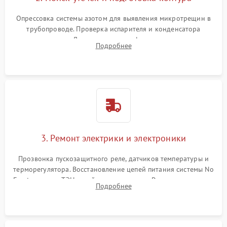
Опрессовка системы азотом для выявления микротрещин в
трубопроводе. Проверка испарителя и конденсатора
течеискателем. Демонтаж старого фильтра-осушителя и
Подробнее
продувка капиллярной трубки для устранения засоров.
3. Ремонт электрики и электроники
Прозвонка пускозащитного реле, датчиков температуры и
терморегулятора. Восстановление цепей питания системы No
Frost, включая ТЭН оттайки и вентилятор. Ремонт или замена
Подробнее
платы управления при сбоях алгоритмов.