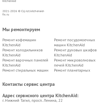
KitchenAid
2021-2026 © СЦ nzt.kitchenaid-
fix.ru
Мы ремонтируем
Ремонт кофемашин
Ремонт посудомоечных
KitchenAid
машин KitchenAid
Ремонт холодильников
Ремонт духовых шкафов
KitchenAid
KitchenAid
Ремонт варочных панелей
Ремонт микроволновых
KitchenAid
печей KitchenAid
Ремонт стиральных машин
Ремонт планетарных
KitchenAid
миксеров KitchenAid
Ремонт вытяжек KitchenAid
Контакты сервис центра
Адрес сервисного центра KitchenAid:
г. Нижний Тагил, просп. Ленина, 22