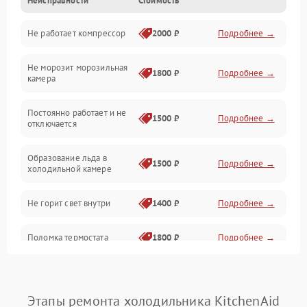
Неисправности
Стоимость
Механика
Не работает компрессор
2000 ₽
Подробнее →
Электропитание
Не морозит морозильная
Дренаж
1800 ₽
Подробнее →
камера
Оттайка
Постоянно работает и не
1500 ₽
Подробнее →
отключается
Программное обеспечение
Образование льда в
1500 ₽
Подробнее →
холодильной камере
Не горит свет внутри
1400 ₽
Подробнее →
Поломка термостата
1800 ₽
Подробнее →
Не работает вентилятор
1800 ₽
Подробнее →
Этапы ремонта холодильника KitchenAid
Поломка системы No Frost
2600 ₽
Подробнее →