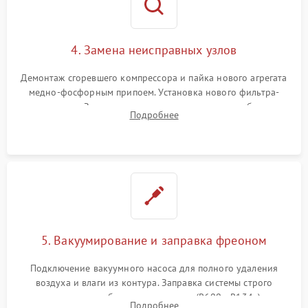
4. Замена неисправных узлов
Демонтаж сгоревшего компрессора и пайка нового агрегата
медно-фосфорным припоем. Установка нового фильтра-
осушителя. Замена изношенных вентиляторов обдува,
Подробнее
сломанных заслонок или поврежденных дверных петель.
5. Вакуумирование и заправка фреоном
Подключение вакуумного насоса для полного удаления
воздуха и влаги из контура. Заправка системы строго
дозированным объемом хладагента (R600a, R134a) по
Подробнее