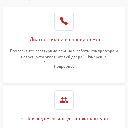
Образование конденсата
1800 ₽
Подробнее →
на стенках
Сбой в работе инвертора
2100 ₽
Подробнее →
1. Диагностика и внешний осмотр
Запах горелого при
2000 ₽
Подробнее →
Проверка температурных режимов, работы компрессора и
работе
целостности уплотнителей дверей. Измерение
сопротивления обмоток мотора, проверка термостата и
Не включается
Подробнее
1000 ₽
Подробнее →
считывание кодов ошибок с электронного дисплея.
холодильник
Проблемы с системой
автоматической
1800 ₽
Подробнее →
разморозки
2. Поиск утечек и подготовка контура