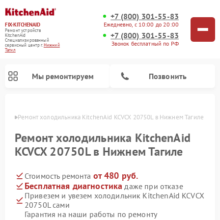
+7 (800) 301-55-83
Ежедневно, с 10:00 до 20:00
FIX-KITCHENAID
Ремонт устройств
+7 (800) 301-55-83
KitchenAid
Специализированный
Звонок бесплатный по РФ
cервисный центр г.
Нижний
Тагил
Мы ремонтируем
Позвонить
агиле
Ремонт холодильника KitchenAid KCVCX 20750L в Нижнем Тагиле
Ремонт холодильника KitchenAid
KCVCX 20750L в Нижнем Тагиле
от 480 руб.
Стоимость ремонта
Бесплатная диагностика
даже при отказе
Привезем и увезем холодильник KitchenAid KCVCX
20750L сами
Ремонт духовых шкафов KitchenAid
Ремонт микроволновых печей KitchenAid
Ремонт планетарных миксеров KitchenAid
Ремонт посудомоечных машин KitchenAid
Ремонт варочных панелей KitchenAid
Ремонт стиральных машин KitchenAid
Гарантия на наши работы по ремонту