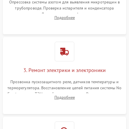
Опрессовка системы азотом для выявления микротрещин в
трубопроводе. Проверка испарителя и конденсатора
течеискателем. Демонтаж старого фильтра-осушителя и
Подробнее
продувка капиллярной трубки для устранения засоров.
3. Ремонт электрики и электроники
Прозвонка пускозащитного реле, датчиков температуры и
терморегулятора. Восстановление цепей питания системы No
Frost, включая ТЭН оттайки и вентилятор. Ремонт или замена
Подробнее
платы управления при сбоях алгоритмов.