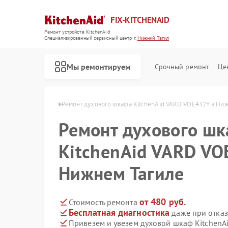
FIX-KITCHENAID
Ремонт устройств KitchenAid
Специализированный cервисный центр г.
Нижний Тагил
Мы ремонтируем
Срочный ремонт
Це
id в Нижнем Тагиле
Ремонт духового шкафа KitchenAid VARD VOE432Y в Ни
Ремонт духового ш
KitchenAid VARD VO
Нижнем Тагиле
от 480 руб.
Стоимость ремонта
Бесплатная диагностика
даже при отказ
Привезем и увезем духовой шкаф KitchenA
Ремонт кофемашин KitchenAid
Ремонт посудомоечных машин KitchenAid
Ремонт холодильников KitchenAid
Ремонт варочных панелей KitchenAid
Ремонт микроволновых печей KitchenAid
Ремонт стиральных машин KitchenAid
Ремонт планетарных миксеров KitchenAid