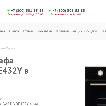
+7 (800) 301-55-83
+7 (800) 301-55-83
Ежедневно, с 10:00 до 20:00
Звонок бесплатный по РФ
ны
О нас
Отзывы
Доставка
Гарантии
Акции и скидки
Зая
жнем Тагиле
кафа
E432Y в
е
id VARD VOE432Y сами