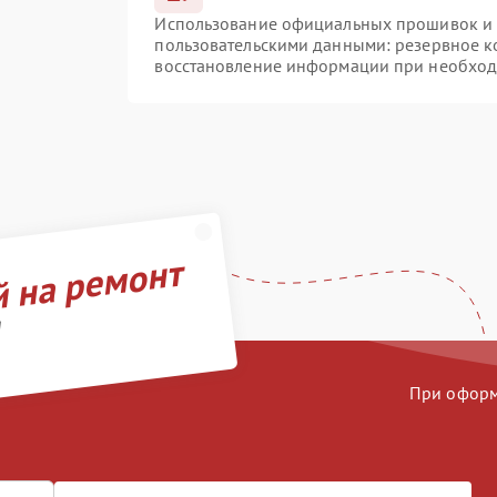
Использование официальных прошивок и и
пользовательскими данными: резервное к
восстановление информации при необхо
й на ремонт
d
При оформл