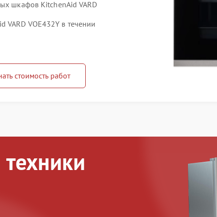
вых шкафов KitchenAid VARD
id VARD VOE432Y в течении
нать стоимость работ
 техники