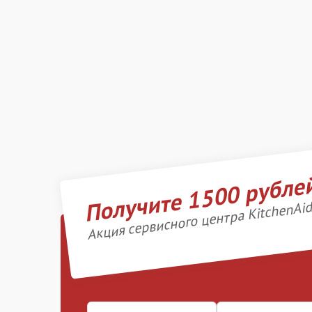
Получите 1500 рубле
Акция сервисного центра KitchenAi